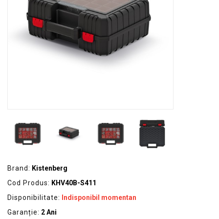
GRADINA
SCULE
SI
ECHIPAMENTE
ELECTRICE
ECHIPAMENTE
DE
PROTECȚIE
KITURI
FOTOVOLTAICE
Brand:
Kistenberg
Cod Produs:
KHV40B-S411
Disponibilitate:
Indisponibil momentan
Garanție:
2 Ani