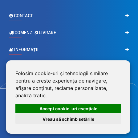
CONTACT
COMENZI ŞI LIVRARE
INFORMAŢII
CONTUL MEU
Folosim cookie-uri și tehnologii similare
pentru a crește experiența de navigare,
afișare conținut, reclame personalizate,
analiză trafic.
Accept cookie-uri esenţiale
Vreau să schimb setările
©2026 BluPower® marcă înregistrată a FEROTECH DISTRIBUTION SRL,
RO26715785, J12/493/2010. Magazin dezvoltat de
LiveCOM