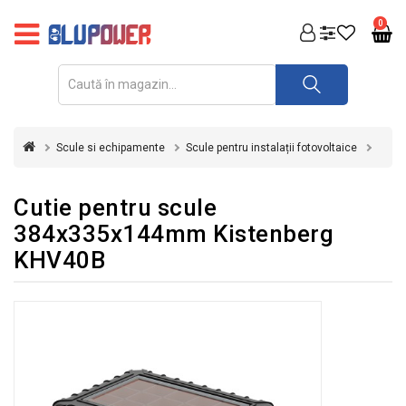
PRODUSE
0
FOTOVOLTAICE
ACUMULATORI
ȘI
Scule si echipamente
Scule pentru instalații fotovoltaice
REDRESOARE
AUTOMATIZARI
Cutie pentru scule
384x335x144mm Kistenberg
INVERTOARE
KHV40B
UPS
&
STABILIZATOARE
DE
TENSIUNE
CASA
SI