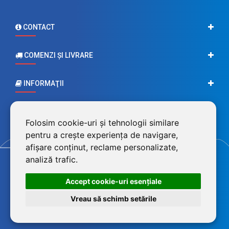
CONTACT
COMENZI ŞI LIVRARE
INFORMAŢII
CONTUL MEU
Folosim cookie-uri și tehnologii similare
pentru a crește experiența de navigare,
afișare conținut, reclame personalizate,
analiză trafic.
Accept cookie-uri esenţiale
Vreau să schimb setările
©2026 BluPower® marcă înregistrată a FEROTECH DISTRIBUTION SRL,
RO26715785, J12/493/2010. Magazin dezvoltat de
LiveCOM