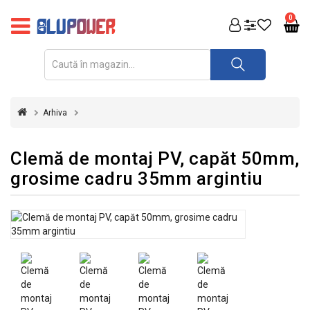
PRODUSE
0
FOTOVOLTAICE
ACUMULATORI
ȘI
Arhiva
REDRESOARE
AUTOMATIZARI
Clemă de montaj PV, capăt 50mm,
grosime cadru 35mm argintiu
INVERTOARE
UPS
&
STABILIZATOARE
DE
TENSIUNE
CASA
SI