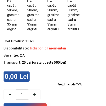
GRADINA
SCULE
SI
ECHIPAMENTE
ELECTRICE
ECHIPAMENTE
Cod Produs:
33023
DE
Disponibilitate:
Indisponibil momentan
PROTECȚIE
Garanție:
2 Ani
KITURI
Transport:
25 Lei (gratuit peste 500 Lei)
FOTOVOLTAICE
0,00 Lei
Prețul include TVA