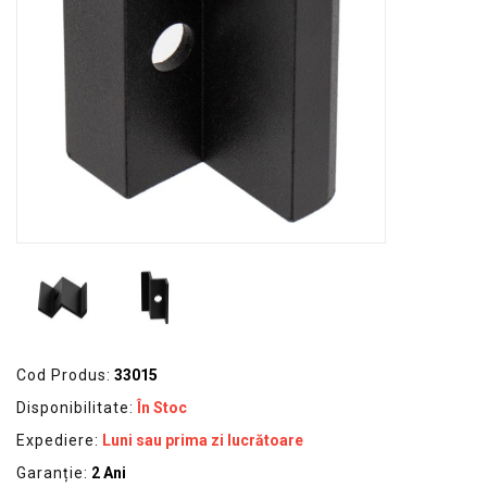
GRADINA
SCULE
SI
ECHIPAMENTE
ELECTRICE
ECHIPAMENTE
DE
PROTECȚIE
KITURI
FOTOVOLTAICE
Cod Produs:
33015
Disponibilitate:
În Stoc
Expediere:
Luni sau prima zi lucrătoare
Garanție:
2 Ani