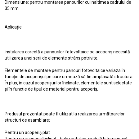
Dimensiune: pentru montarea panourilor cu inaltimea cadrului de
35 mm
Aplicație
Instalarea corectă a panourilor fotovoltaice pe acoperiș necesită
utilizarea unei serii de elemente strâns potrivite.
Elementele de montare pentru panouri fotovoltaice variază în
funcție de acoperișul pe care urmează să fie amplasată structura.
În plus, în cazul acoperișurilor înclinate, elementele sunt selectate
și în funcție de tipul de material pentru acoperiș.
Produsul prezentat poate fi utilizat la realizarea următoarelor
structuri de asamblare:
Pentru un acoperiș plat
Pentru un acoperiș înclinat - țigle metalice, șindrilă bituminoasă