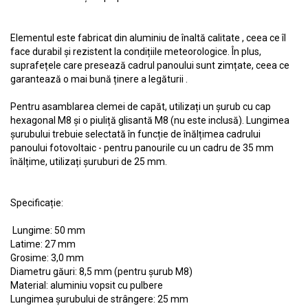
Elementul este fabricat din aluminiu de înaltă calitate , ceea ce îl
face durabil și rezistent la condițiile meteorologice. În plus,
suprafețele care presează cadrul panoului sunt zimțate, ceea ce
garantează o mai bună ținere a legăturii .
Pentru asamblarea clemei de capăt, utilizați un șurub cu cap
hexagonal M8 și o piuliță glisantă M8 (nu este inclusă). Lungimea
șurubului trebuie selectată în funcție de înălțimea cadrului
panoului fotovoltaic - pentru panourile cu un cadru de 35 mm
înălțime, utilizați șuruburi de 25 mm.
Specificație:
Lungime: 50 mm
Latime: 27 mm
Grosime: 3,0 mm
Diametru găuri: 8,5 mm (pentru șurub M8)
Material: aluminiu vopsit cu pulbere
Lungimea șurubului de strângere: 25 mm