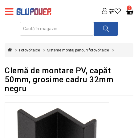
PRODUSE
0
FOTOVOLTAICE
ACUMULATORI
ȘI
Fotovoltaice
Sisteme montaj panouri fotovoltaice
REDRESOARE
AUTOMATIZARI
Clemă de montare PV, capăt
50mm, grosime cadru 32mm
INVERTOARE
negru
UPS
&
STABILIZATOARE
DE
TENSIUNE
CASA
SI