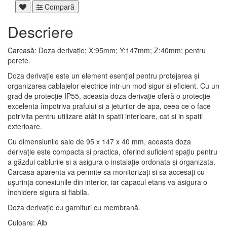
Compară
Descriere
Carcasă: Doza derivație; X:95mm; Y:147mm; Z:40mm; pentru
perete.
Doza derivație este un element esențial pentru protejarea și
organizarea cablajelor electrice intr-un mod sigur si eficient. Cu un
grad de protecție IP55, aceasta doza derivație oferă o protecție
excelenta împotriva prafului si a jeturilor de apa, ceea ce o face
potrivita pentru utilizare atât in spatii interioare, cat si in spatii
exterioare.
Cu dimensiunile sale de 95 x 147 x 40 mm, aceasta doza
derivație este compacta si practica, oferind suficient spațiu pentru
a găzdui cablurile si a asigura o instalație ordonata și organizata.
Carcasa aparenta va permite sa monitorizați si sa accesați cu
ușurința conexiunile din interior, iar capacul etanș va asigura o
închidere sigura si fiabila.
Doza derivație cu garnituri cu membrană.
Culoare: Alb