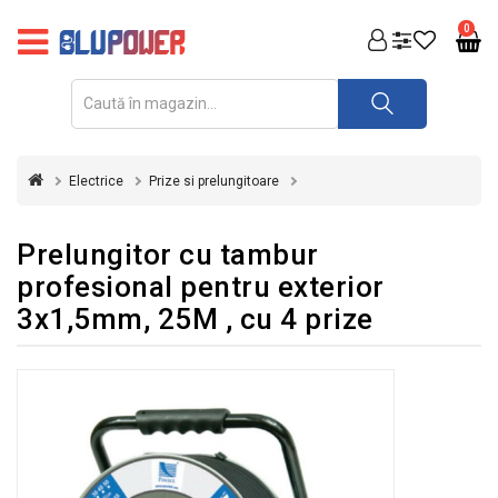
PRODUSE
0
FOTOVOLTAICE
ACUMULATORI
ȘI
Electrice
Prize si prelungitoare
REDRESOARE
AUTOMATIZARI
Prelungitor cu tambur
profesional pentru exterior
INVERTOARE
3x1,5mm, 25M , cu 4 prize
UPS
&
STABILIZATOARE
DE
TENSIUNE
CASA
SI