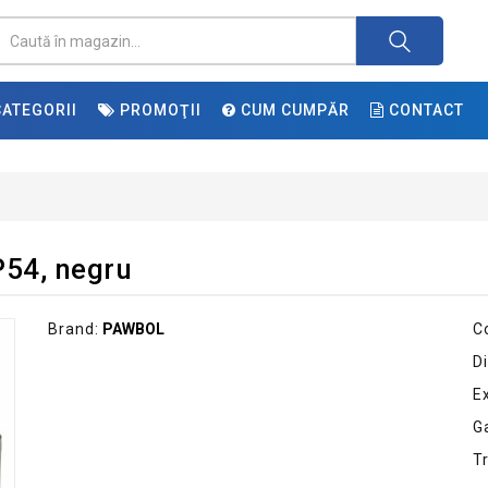
ATEGORII
PROMOŢII
CUM CUMPĂR
CONTACT
P54, negru
Brand:
PAWBOL
C
Di
E
G
T