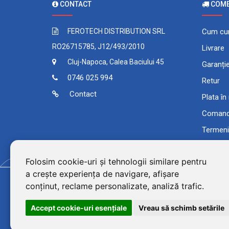
CONTACT
COMEN
FEROTECH DISTRIBUTION SRL
Cum cu
RO26715785, J12/493/2010
Livrare
Cluj-Napoca, Calea Baciului 45
Garanți
0746 025 994
Retur
Contact
Plata în
Comand
Termeni 
Folosim cookie-uri și tehnologii similare pentru
a crește experiența de navigare, afișare
conținut, reclame personalizate, analiză trafic.
Accept cookie-uri esenţiale
Vreau să schimb setările
©2026 BluPower® marcă 