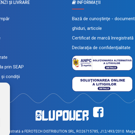
ZI ŞI LIVRARE
INFORMAŢII
mpăr
Bază de cunoştinţe - documenta
ghiduri, articole
e
Certificat de marcă înregistrată
Declaraţia de confidenţialitate
 rate
a prin SEAP
și condiții
înregistrată a FEROTECH DISTRIBUTION SRL, RO26715785, J12/493/2010. Magaz