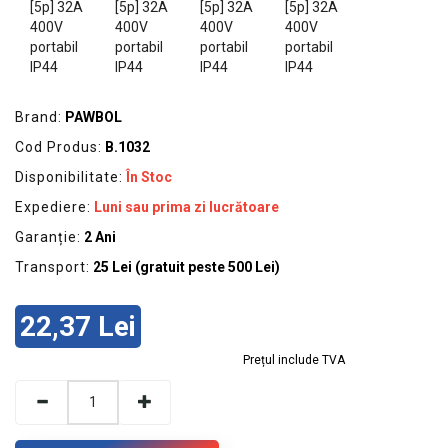
GRADINA
SCULE
SI
ECHIPAMENTE
Brand:
PAWBOL
ELECTRICE
Cod Produs:
B.1032
ECHIPAMENTE
Disponibilitate:
În Stoc
DE
PROTECȚIE
Expediere:
Luni sau prima zi lucrătoare
Garanție:
2 Ani
KITURI
FOTOVOLTAICE
Transport:
25 Lei (gratuit peste 500 Lei)
22,37 Lei
Prețul include TVA