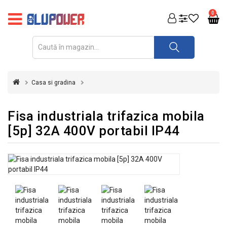
PRODUSE
0
FOTOVOLTAICE
ACUMULATORI
ȘI
Casa si gradina
REDRESOARE
AUTOMATIZARI
Fisa industriala trifazica mobila
[5p] 32A 400V portabil IP44
INVERTOARE
UPS
&
STABILIZATOARE
DE
TENSIUNE
CASA
SI