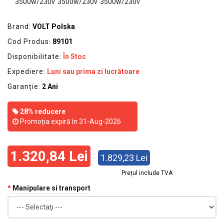
GRADINA
SCULE
Brand:
VOLT Polska
SI
Cod Produs:
89101
ECHIPAMENTE
Disponibilitate:
În Stoc
ELECTRICE
Expediere:
Luni sau prima zi lucrătoare
ECHIPAMENTE
Garanție:
2 Ani
DE
PROTECȚIE
28% reducere
Promoția expiră în 31-Aug-2026
KITURI
FOTOVOLTAICE
1.320,84 Lei
1.829,23 Lei
Prețul include TVA
Manipulare si transport