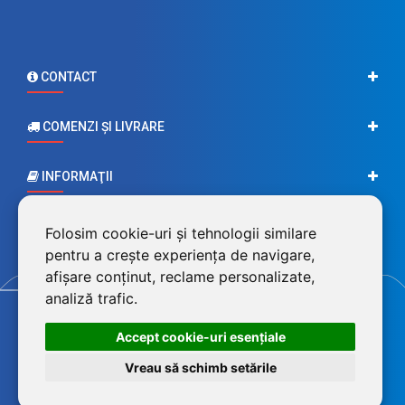
CONTACT
COMENZI ŞI LIVRARE
INFORMAŢII
CONTUL MEU
Folosim cookie-uri și tehnologii similare
pentru a crește experiența de navigare,
afișare conținut, reclame personalizate,
analiză trafic.
Accept cookie-uri esenţiale
Vreau să schimb setările
©2026 BluPower® marcă înregistrată a FEROTECH DISTRIBUTION SRL,
RO26715785, J12/493/2010. Magazin dezvoltat de
LiveCOM