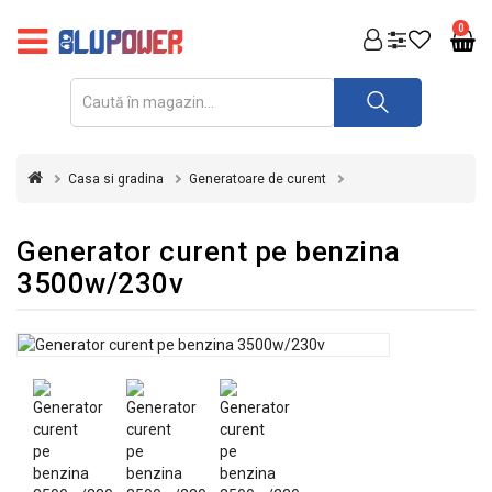
PRODUSE
0
FOTOVOLTAICE
ACUMULATORI
ȘI
Casa si gradina
Generatoare de curent
REDRESOARE
AUTOMATIZARI
Generator curent pe benzina
3500w/230v
INVERTOARE
UPS
&
STABILIZATOARE
DE
TENSIUNE
CASA
SI