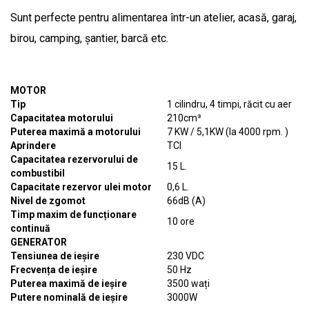
Sunt perfecte pentru alimentarea într-un atelier, acasă, garaj,
birou, camping, șantier, barcă etc.
MOTOR
Tip
1 cilindru, 4 timpi, răcit cu aer
Capacitatea motorului
210cm³
Puterea maximă a motorului
7 KW / 5,1KW (la 4000 rpm. )
Aprindere
TCI
Capacitatea rezervorului de
15 L.
combustibil
Capacitate rezervor ulei motor
0,6 L.
Nivel de zgomot
66dB (A)
Timp maxim de funcționare
10 ore
continuă
GENERATOR
Tensiunea de ieșire
230 VDC
Frecvența de ieșire
50 Hz
Puterea maximă de ieșire
3500 wați
Putere nominală de ieșire
3000W