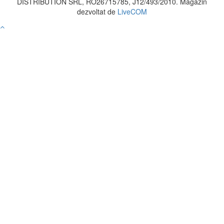
DISTRIBUTION SRL, RO26715785, J12/493/2010. Magazin
dezvoltat de
LiveCOM