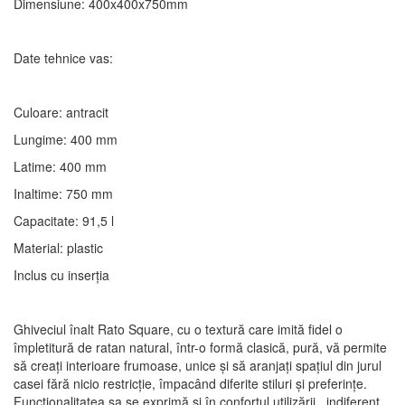
Dimensiune: 400x400x750mm
Date tehnice vas:
Culoare: antracit
Lungime: 400 mm
Latime: 400 mm
Inaltime: 750 mm
Capacitate: 91,5 l
Material: plastic
Inclus cu inserția
Ghiveciul înalt Rato Square, cu o textură care imită fidel o
împletitură de ratan natural, într-o formă clasică, pură, vă permite
să creați interioare frumoase, unice și să aranjați spațiul din jurul
casei fără nicio restricție, împacând diferite stiluri și preferințe.
Funcționalitatea sa se exprimă și în confortul utilizării , indiferent