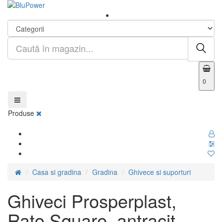
0
Produse
Casa si gradina
Gradina
Ghivece si suporturi
Ghiveci Prosperplast,
Rato Square, antracit