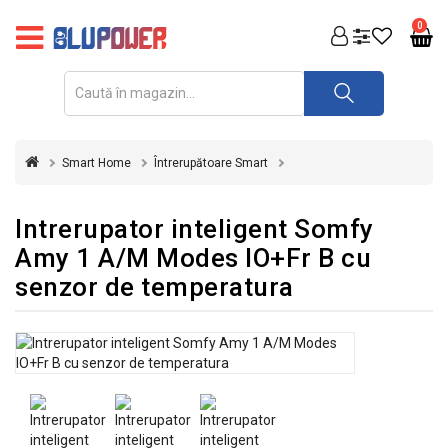
PRODUSE
0
FOTOVOLTAICE
ACUMULATORI
ȘI
Smart Home
Întrerupătoare Smart
REDRESOARE
AUTOMATIZARI
Intrerupator inteligent Somfy
Amy 1 A/M Modes IO+Fr B cu
INVERTOARE
senzor de temperatura
UPS
&
STABILIZATOARE
DE
TENSIUNE
CASA
SI