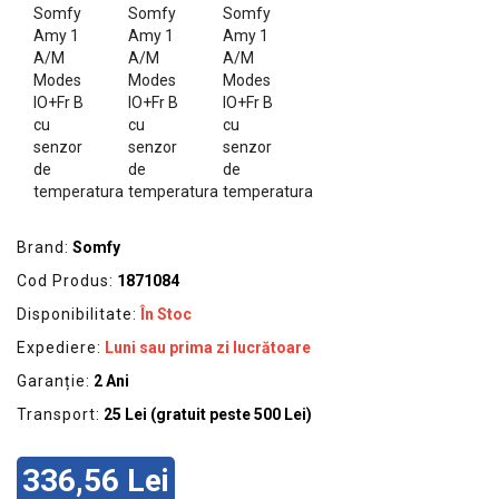
GRADINA
SCULE
SI
ECHIPAMENTE
ELECTRICE
ECHIPAMENTE
DE
PROTECȚIE
Brand:
Somfy
KITURI
Cod Produs:
1871084
FOTOVOLTAICE
Disponibilitate:
În Stoc
Expediere:
Luni sau prima zi lucrătoare
Garanție:
2 Ani
Transport:
25 Lei (gratuit peste 500 Lei)
336,56 Lei