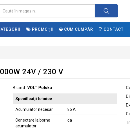
ATEGORII
PROMOŢII
CUM CUMPĂR
CONTACT
4000W 24V / 230 V
Brand:
VOLT Polska
C
Di
Specificaţii tehnice
E
Acumulator necesar
85 A
G
Conectare la borne
da
T
acumulator