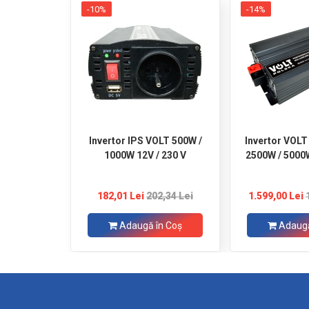
-10%
-14%
Invertor IPS VOLT 500W /
Invertor VOL
1000W 12V / 230 V
2500W / 5000
182,01 Lei
202,34 Lei
1.599,00 Lei
Adaugă în Coş
Adaugă