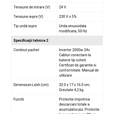
Tensiune de intrare (V)
24 V
Tensiune ieșire (V)
230 V ± 5%
Tip undă ieșire
Unda sinusoidala
modificata, 50 Hz
Specificaţii tehnice 2
Continut pachet
Invertor 2000w 24v.
Cabluri conectare la
baterie tip ocheti.
Certificat de garantie si
conformitate. Manual de
utilizare.
Dimensiuni Lxlxh (cm)
32.0 x 17 x 16.0 cm,
Greutate 4,2 kg
Functii
Protectie impotriva
descarcarii totale a
acumulatorului. Protectie