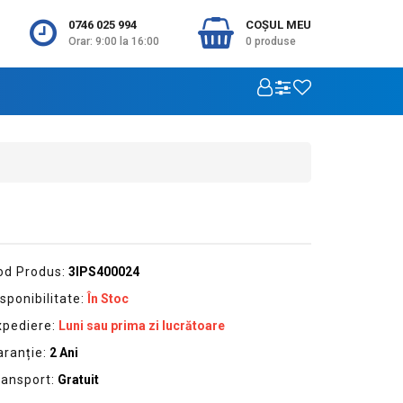
0746 025 994
COŞUL MEU
Orar: 9:00 la 16:00
0
produse
od Produs:
3IPS400024
sponibilitate:
În Stoc
xpediere:
Luni sau prima zi lucrătoare
aranție:
2 Ani
ransport:
Gratuit