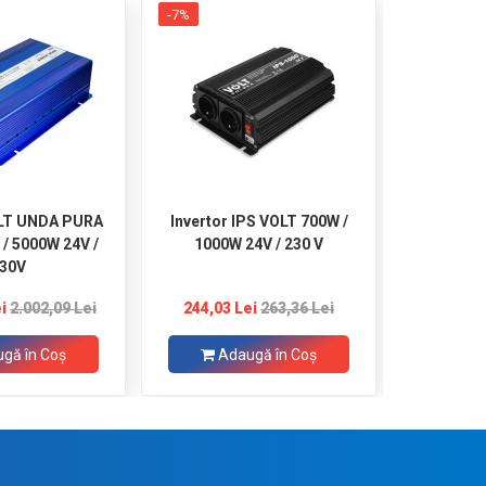
-7%
OLT UNDA PURA
Invertor IPS VOLT 700W /
Invertor
/ 5000W 24V /
1000W 24V / 230 V
300W
30V
i
2.002,09 Lei
244,03 Lei
263,36 Lei
1
gă în Coş
Adaugă în Coş
Ad