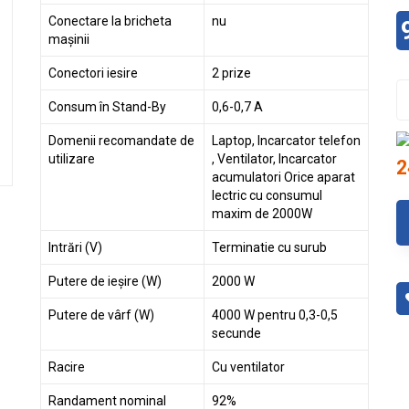
Conectare la bricheta
nu
mașinii
Conectori iesire
2 prize
Consum în Stand-By
0,6-0,7 A
Domenii recomandate de
Laptop, Incarcator telefon
utilizare
, Ventilator, Incarcator
2
acumulatori Orice aparat
lectric cu consumul
maxim de 2000W
Intrări (V)
Terminatie cu surub
Putere de ieșire (W)
2000 W
Putere de vârf (W)
4000 W pentru 0,3-0,5
secunde
Racire
Cu ventilator
Randament nominal
92%