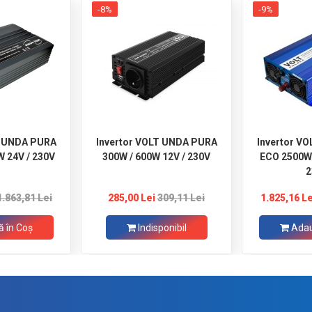
-8%
-9%
T UNDA PURA
Invertor VOLT UNDA PURA
Invertor V
W 24V / 230V
300W / 600W 12V / 230V
ECO 2500W 
2
1.863,81 Lei
285,00 Lei
309,11 Lei
1.825,16 Le
 în Coş
Indisponibil
Adau