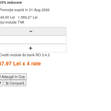
15% reducere
romoția expiră în 31-Aug-2026
349,00 Lei
1.589,27 Lei
ețul include TVA
47.97 Lei x 4 rate
Adaugă în Coş
Compară