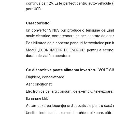
continuă de 12V. Este perfect pentru auto-vehicule (de
port USB.
Caracteristici:
Un convertor SINUS pur produce o tensiune de „undă sin
scule electrice, compresoare de aer, aparate de aer c
Posibilitatea de a conecta panouri fotovoltaice prin
Modul „ECONOMIZOR DE ENERGIE” pentru a economisi 
durata de viață a acestora.
Ce dispozitive poate alimenta invertorul VOLT 
Frigidere, congelatoare
Aer condiționat
Electronice de larg consum, de exemplu, televizoare,
Iluminare LED
Automatizarea locuinței și dispozitivele pentru casă i
Unelte electrice, de exemplu burghie, polizoare, pătra