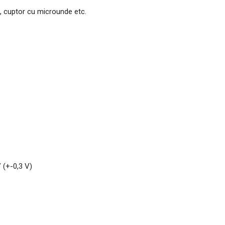
, cuptor cu microunde etc.
V (+-0,3 V)