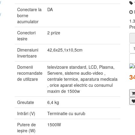
Conectare la
DA
P
borne
1.
acumulator
Pr
Conectori
2 prize
iesire
Dimensiuni
42,6x25,1x10,5cm
Invertoare
Domenii
televizoare standard, LCD, Plasma,
recomandate
Servere, sisteme audio-video ,
3
de utilizare
centrale termice, aparatura medicala
, orice aparat electric cu consumul
maxim de 1500w
Greutate
6,4 kg
Intrări (V)
Terminatie cu surub
Putere de
1500W
ieșire (W)