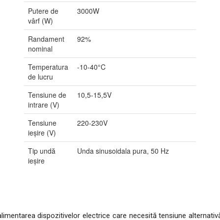
Putere de
3000W
vârf (W)
Randament
92%
nominal
Temperatura
-10-40°C
de lucru
Tensiune de
10,5-15,5V
intrare (V)
Tensiune
220-230V
ieșire (V)
Tip undă
Unda sinusoidala pura, 50 Hz
ieșire
imentarea dispozitivelor electrice care necesită tensiune alternativă 