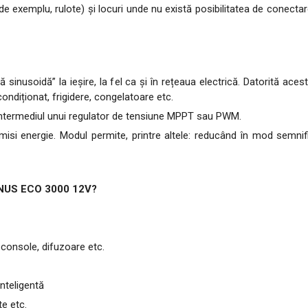
 exemplu, rulote) și locuri unde nu există posibilitatea de conectare 
usoidă” la ieșire, la fel ca și în rețeaua electrică. Datorită acestu
ondiționat, frigidere, congelatoare etc.
 intermediul unui regulator de tensiune MPPT sau PWM.
energie. Modul permite, printre altele: reducând în mod semnifica
SINUS ECO 3000 12V?
 console, difuzoare etc.
nteligentă
te etc.