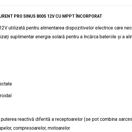
CURENT PRO SINUS 800S 12V CU MPPT ÎNCORPORAT
V utilizată pentru alimentarea dispozitivelor electrice care nec
izați suplimentar energia solară pentru a încărca bateriile și a al
ectate
roidal
terea reactivă diferită a receptoarelor (se pot combina sarcini c
pompelor, compresoarelor, motoarelor