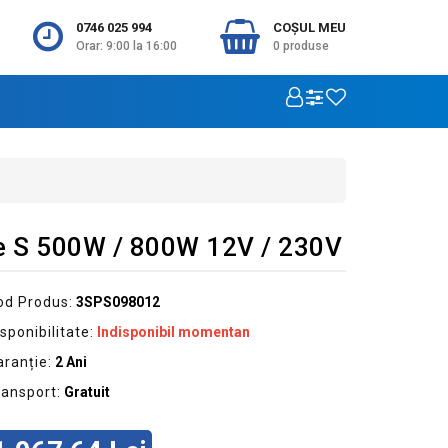
0746 025 994
COŞUL MEU
Orar: 9:00 la 16:00
0
produse
ie S 500W / 800W 12V / 230V
od Produs:
3SPS098012
sponibilitate:
Indisponibil momentan
aranție:
2 Ani
ransport:
Gratuit