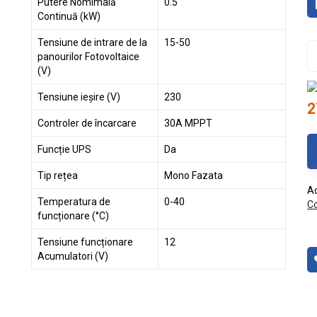
Putere Nomimală
0.5
Continuă (kW)
Tensiune de intrare de la
15-50
panourilor Fotovoltaice
(V)
Tensiune ieșire (V)
230
2
Controler de încarcare
30A MPPT
Funcție UPS
Da
Tip rețea
Mono Fazata
Ac
Temperatura de
0-40
Co
funcționare (°C)
Tensiune funcționare
12
Acumulatori (V)