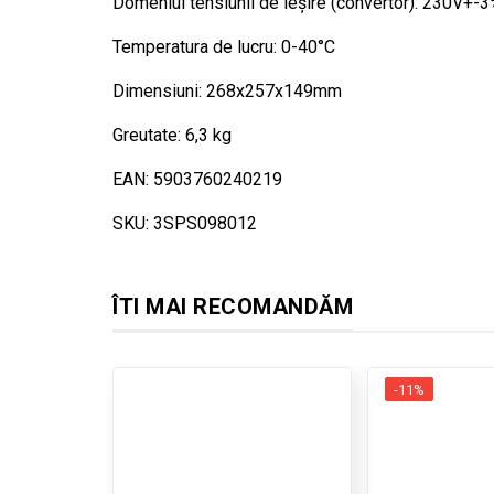
Domeniul tensiunii de ieșire (convertor): 230V+-
Temperatura de lucru: 0-40°C
Dimensiuni: 268x257x149mm
Greutate: 6,3 kg
EAN: 5903760240219
SKU: 3SPS098012
ÎTI MAI RECOMANDĂM
-11%