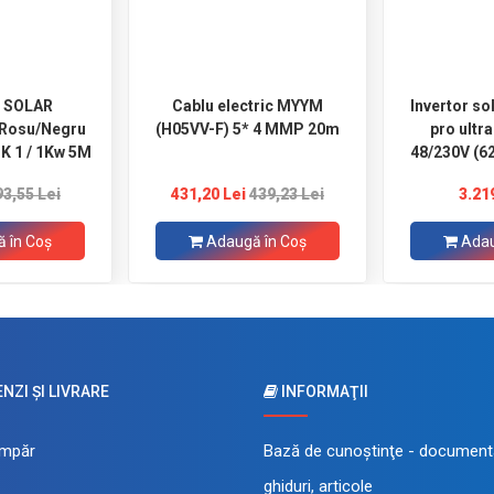
u SOLAR
Cablu electric MYYM
Invertor so
) Rosu/Negru
(H05VV-F) 5* 4 MMP 20m
pro ultr
 1 / 1Kw 5M
48/230V (6
120A MPP
93,55 Lei
431,20 Lei
439,23 Lei
3.21
 în Coş
Adaugă în Coş
Adau
ZI ŞI LIVRARE
INFORMAŢII
mpăr
Bază de cunoştinţe - documenta
ghiduri, articole