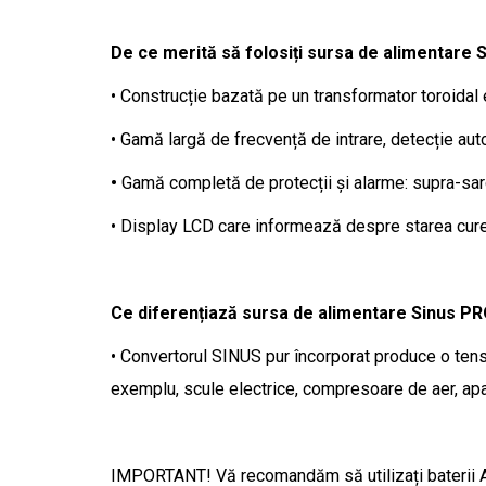
De ce merită să folosiți sursa de alimentare
• Construcție bazată pe un transformator toroidal 
• Gamă largă de frecvență de intrare, detecție a
•
Gamă completă de protecții și alarme: supra-sarci
• Display LCD care informează despre starea curentă
Ce diferențiază sursa de alimentare Sinus PR
• Convertorul SINUS pur încorporat produce o tensiu
exemplu, scule electrice, compresoare de aer, apar
IMPORTANT! Vă recomandăm să utilizați baterii AG