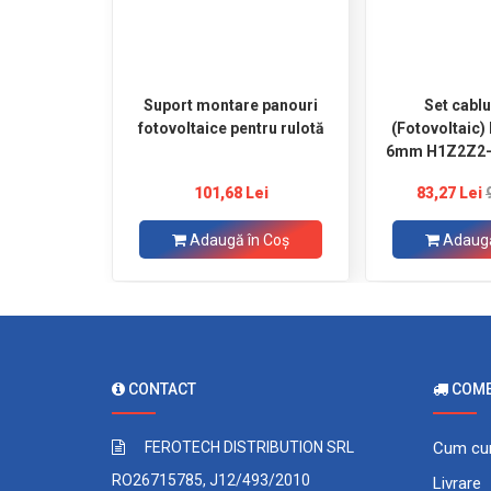
Suport montare panouri
Set cabl
fotovoltaice pentru rulotă
(Fotovoltaic
6mm H1Z2Z2-K
101,68 Lei
83,27 Lei
Adaugă în Coş
Adaugă
CONTACT
COMEN
FEROTECH DISTRIBUTION SRL
Cum cu
RO26715785, J12/493/2010
Livrare