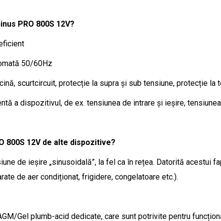
 Sinus PRO 800S 12V?
eficient
utomată 50/60Hz
nă, scurtcircuit, protecție la supra și sub tensiune, protecție la
 a dispozitivul, de ex. tensiunea de intrare și ieșire, tensiunea 
O 800S 12V de alte dispozitive?
ne de ieșire „sinusoidală”, la fel ca în rețea. Datorită acestui f
ate de aer condiționat, frigidere, congelatoare etc.).
M/Gel plumb-acid dedicate, care sunt potrivite pentru funcțion