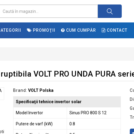
ATEGORII
PROMOŢII
CUM CUMPĂR
CONTACT
treruptibila VOLT PRO UNDA PURA ser
Brand:
VOLT Polska
C
Di
Specificaţii tehnice invertor solar
G
Model Invertor
Sinus PRO 800 S 12
T
Putere de varf (kW)
0.8