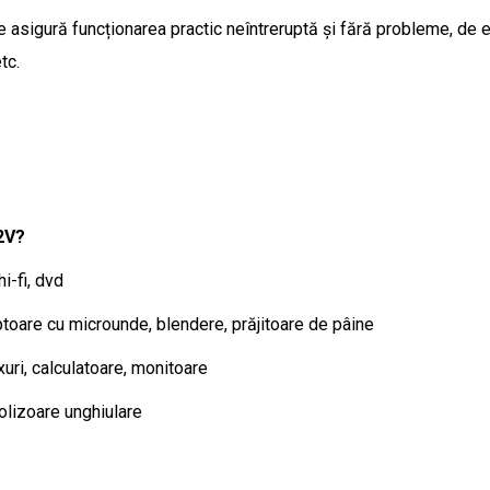
asigură funcționarea practic neîntreruptă și fără probleme, de e
tc.
2V?
i-fi, dvd
ptoare cu microunde, blendere, prăjitoare de pâine
ri, calculatoare, monitoare
olizoare unghiulare