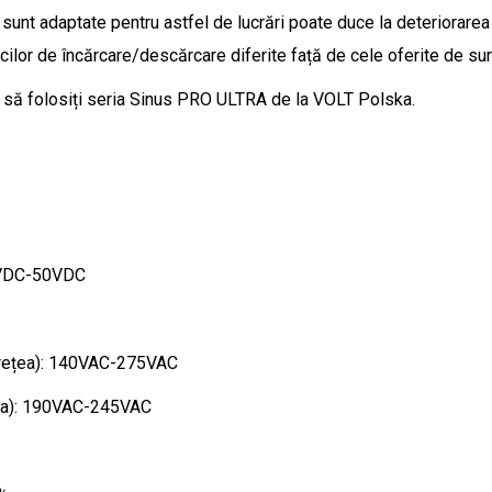
u sunt adaptate pentru astfel de lucrări poate duce la deteriorare
icilor de încărcare/descărcare diferite față de cele oferite de su
 să folosiți seria Sinus PRO ULTRA de la VOLT Polska.
15VDC-50VDC
a rețea): 140VAC-275VAC
ețea): 190VAC-245VAC