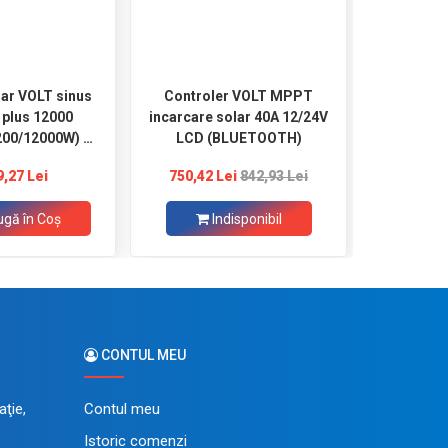
lar VOLT sinus
Controler VOLT MPPT
Cablu 
a plus 12000
incarcare solar 40A 12/24V
(H05VV-
200/12000W) +
LCD (BLUETOOTH)
T (60-500V)
9,27 Lei
750,42 Lei
842,93 Lei
gă în Coş
Indisponibil
Ad
CONTUL MEU
ţie,
Contul meu
Istoric comenzi