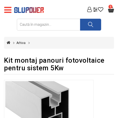
PRODUSE
0
FOTOVOLTAICE
ACUMULATORI
ȘI
Arhiva
REDRESOARE
AUTOMATIZARI
Kit montaj panouri fotovoltaice
pentru sistem 5Kw
INVERTOARE
UPS
&
STABILIZATOARE
DE
TENSIUNE
CASA
SI