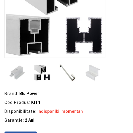
GRADINA
SCULE
SI
ECHIPAMENTE
ELECTRICE
ECHIPAMENTE
DE
PROTECȚIE
KITURI
FOTOVOLTAICE
Brand:
Blu Power
Cod Produs:
KIT1
Disponibilitate:
Indisponibil momentan
Garanție:
2 Ani