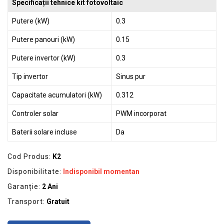
Specificații tehnice kit fotovoltaic
Putere (kW)
0.3
Putere panouri (kW)
0.15
Putere invertor (kW)
0.3
Tip invertor
Sinus pur
Capacitate acumulatori (kW)
0.312
Controler solar
PWM incorporat
Baterii solare incluse
Da
Cod Produs:
K2
Disponibilitate:
Indisponibil momentan
Garanție:
2 Ani
Transport:
Gratuit