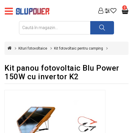
PRODUSE
0
FOTOVOLTAICE
ACUMULATORI
ȘI
Kituri fotovoltaice
Kit fotovoltaic pentru camping
REDRESOARE
AUTOMATIZARI
Kit panou fotovoltaic Blu Power
150W cu invertor K2
INVERTOARE
UPS
&
STABILIZATOARE
DE
TENSIUNE
CASA
SI