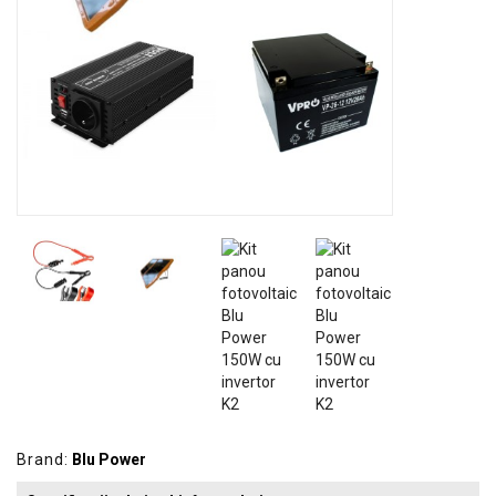
GRADINA
SCULE
SI
ECHIPAMENTE
ELECTRICE
ECHIPAMENTE
DE
PROTECȚIE
KITURI
FOTOVOLTAICE
Brand:
Blu Power