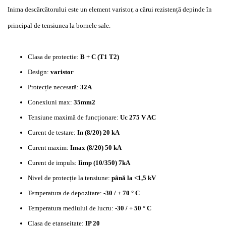
Inima descărcătorului este un element varistor, a cărui rezistență depinde în
principal de tensiunea la bornele sale.
Clasa de protectie:
B + C (T1 T2)
Design:
varistor
Protecție necesară:
32A
Conexiuni max:
35mm2
Tensiune maximă de funcționare:
Uc 275 V AC
Curent de testare:
In (8/20) 20 kA
Curent maxim:
Imax (8/20) 50 kA
Curent de impuls:
Iimp (10/350) 7kA
Nivel de protecție la tensiune:
până la <1,5 kV
Temperatura de depozitare:
-30 / + 70 ° C
Temperatura mediului de lucru:
-30 / + 50 ° C
Clasa de etanșeitate:
IP 20