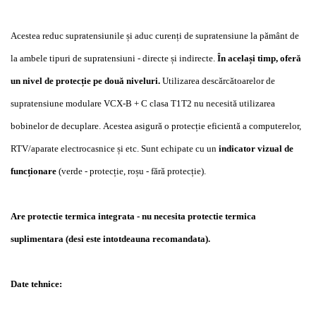
Acestea reduc supratensiunile și aduc curenți de supratensiune la pământ de
la ambele tipuri de supratensiuni - directe și indirecte.
În același timp, oferă
un nivel de protecție pe două niveluri.
Utilizarea descărcătoarelor de
supratensiune modulare VCX-B + C clasa T1T2 nu necesită utilizarea
bobinelor de decuplare.
Acestea asigură o protecție eficientă a computerelor,
RTV/aparate electrocasnice și etc. Sunt echipate cu un
indicator vizual de
funcționare
(verde - protecție, roșu - fără protecție).
Are protectie termica integrata - nu necesita protectie termica
suplimentara (desi este intotdeauna recomandata).
Date tehnice: