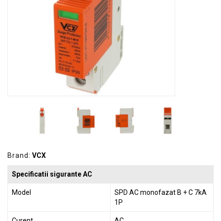
GRADINA
SCULE
SI
ECHIPAMENTE
ELECTRICE
ECHIPAMENTE
DE
PROTECȚIE
KITURI
FOTOVOLTAICE
Brand:
VCX
Specificatii sigurante AC
Model
SPD AC monofazat B + C 7kA
1P
Curent
AC