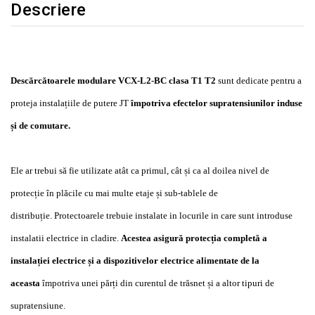
Descriere
Descărcătoarele modulare VCX-L2-BC clasa T1 T2
sunt dedicate pentru a
proteja instalațiile de putere JT
împotriva efectelor supratensiunilor induse
și de comutare.
Ele ar trebui să fie utilizate atât ca primul, cât și ca al doilea nivel de
protecție în plăcile cu mai multe etaje și sub-tablele de
distribuție.
Protectoarele trebuie instalate in locurile in care sunt introduse
instalatii electrice in cladire.
Acestea asigură protecția completă a
instalației
electrice și a dispozitivelor electrice alimentate de la
aceasta
împotriva unei părți din curentul de trăsnet și a altor tipuri de
supratensiune.