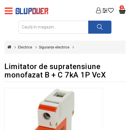
PRODUSE
0
FOTOVOLTAICE
ACUMULATORI
ȘI
Electrice
Siguranțe electrice
REDRESOARE
AUTOMATIZARI
Limitator de supratensiune
monofazat B + C 7kA 1P VcX
INVERTOARE
UPS
&
STABILIZATOARE
DE
TENSIUNE
CASA
SI