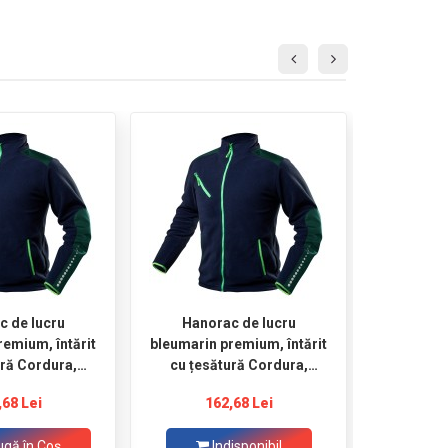
c de lucru
Hanorac de lucru
Ochelari 
remium, întărit
bleumarin premium, întărit
MI
ură Cordura,
cu țesătură Cordura,
 L/52 NEO
mărimea XXXL/58 NEO
,68 Lei
162,68 Lei
6
gă în Coş
Indisponibil