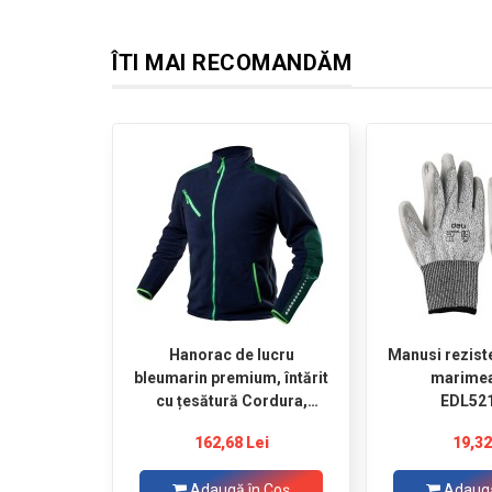
ÎTI MAI RECOMANDĂM
Hanorac de lucru
Manusi reziste
bleumarin premium, întărit
marimea
cu țesătură Cordura,
EDL52
mărimea XXL/56 NEO
162,68 Lei
19,32
Adaugă în Coş
Adaugă