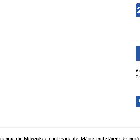
Ac
Co
companie din Milwaukee sunt evidente. Mănuși anti-tăiere de iarnă 