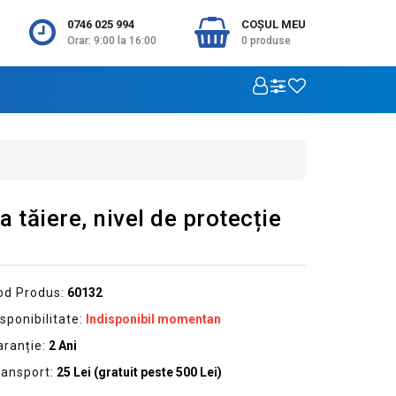
0746 025 994
COŞUL MEU
Orar: 9:00 la 16:00
0
produse
 tăiere, nivel de protecție
od Produs:
60132
sponibilitate:
Indisponibil momentan
aranție:
2 Ani
ransport:
25 Lei (gratuit peste 500 Lei)