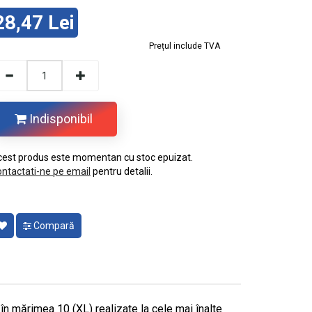
28,47 Lei
Prețul include TVA
Indisponibil
est produs este momentan cu stoc epuizat.
ntactati-ne pe email
pentru detalii.
Compară
în mărimea 10 (XL) realizate la cele mai înalte