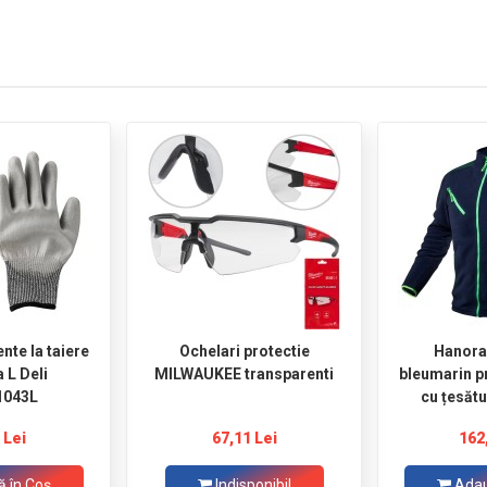
nte la taiere
Ochelari protectie
Hanora
 L Deli
MILWAUKEE transparenti
bleumarin p
1043L
cu țesăt
mărimea
 Lei
67,11 Lei
162
 în Coş
Indisponibil
Adau