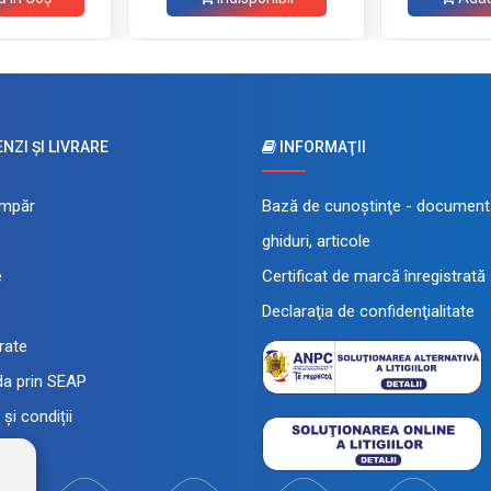
ZI ŞI LIVRARE
INFORMAŢII
mpăr
Bază de cunoştinţe - documenta
ghiduri, articole
e
Certificat de marcă înregistrată
Declaraţia de confidenţialitate
 rate
a prin SEAP
și condiții