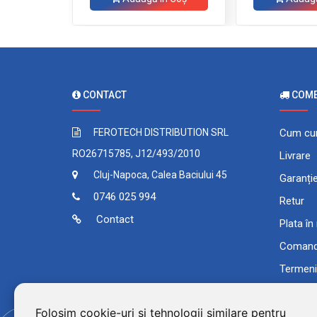
CONTACT
COMEN
FEROTECH DISTRIBUTION SRL
Cum cu
RO26715785, J12/493/2010
Livrare
Cluj-Napoca, Calea Baciului 45
Garanți
0746 025 994
Retur
Contact
Plata în
Comand
Termeni 
Folosim cookie-uri și tehnologii similare pentru