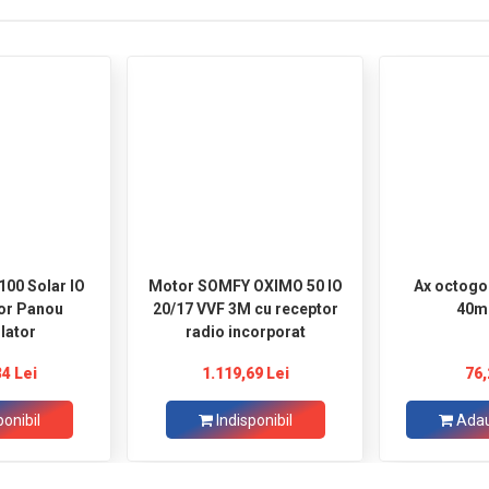
lar IO
Motor SOMFY OXIMO 50 IO
Ax octogon
or Panou
20/17 VVF 3M cu receptor
40m
lator
radio incorporat
34 Lei
1.119,69 Lei
76,
ponibil
Indisponibil
Adau