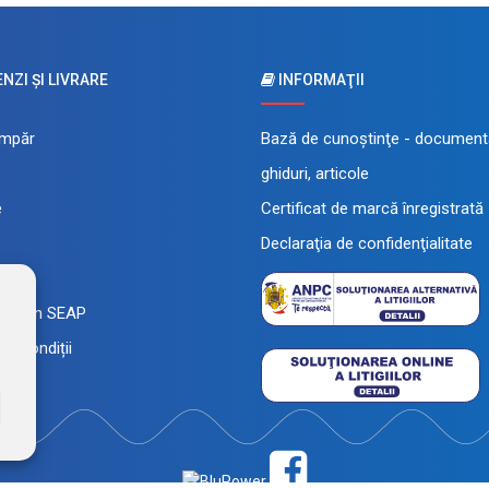
ZI ŞI LIVRARE
INFORMAŢII
mpăr
Bază de cunoştinţe - documenta
ghiduri, articole
e
Certificat de marcă înregistrată
Declaraţia de confidenţialitate
 rate
a prin SEAP
și condiții