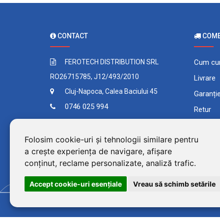
CONTACT
COMEN
FEROTECH DISTRIBUTION SRL
Cum cu
RO26715785, J12/493/2010
Livrare
Cluj-Napoca, Calea Baciului 45
Garanți
0746 025 994
Retur
Contact
Plata în
Folosim cookie-uri și tehnologii similare pentru
Comand
a crește experiența de navigare, afișare
Termeni 
conținut, reclame personalizate, analiză trafic.
Accept cookie-uri esenţiale
Vreau să schimb setările