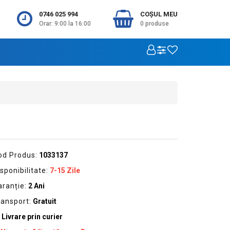
0746 025 994
COŞUL MEU
Orar: 9:00 la 16:00
0
produse
od Produs:
1033137
sponibilitate:
7-15 Zile
aranție:
2 Ani
ransport:
Gratuit
Livrare prin curier