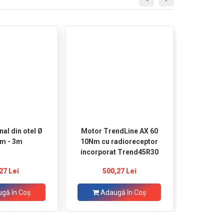
al din otel Ø
Motor TrendLine AX 60
Motor ru
m - 3m
10Nm cu radioreceptor
HEICKO c
incorporat Trend45R30
RADIO CO
27 Lei
500,27 Lei
1.
gă în Coş
Adaugă în Coş
Ad