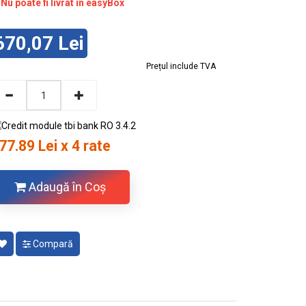
Nu poate fi livrat în easyBox
670,07 Lei
Prețul include TVA
77.89 Lei x 4 rate
Adaugă în Coş
Compară