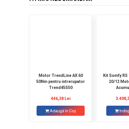
Motor TrendLine AX 60
Kit Somfy RS 100 So
50Nm pentru intrerupator
20/12 Mot
Trend45S50
Acumu
446,38 Lei
3.408,
Adaugă în Coş
Indis