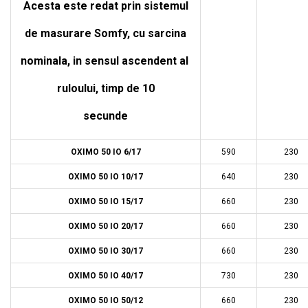
Acesta este redat prin sistemul
de masurare Somfy, cu sarcina
nominala, in sensul ascendent al
ruloului, timp de 10
secunde
OXIMO 50 IO 6/17
590
230
OXIMO 50 IO 10/17
640
230
OXIMO 50 IO 15/17
660
230
OXIMO 50 IO 20/17
660
230
OXIMO 50 IO 30/17
660
230
OXIMO 50 IO 40/17
730
230
OXIMO 50 IO 50/12
660
230