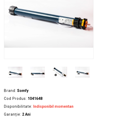
GRADINA
SCULE
SI
ECHIPAMENTE
ELECTRICE
ECHIPAMENTE
DE
PROTECȚIE
KITURI
FOTOVOLTAICE
Brand:
Somfy
Cod Produs:
1041648
Disponibilitate:
Indisponibil momentan
Garanție:
2 Ani