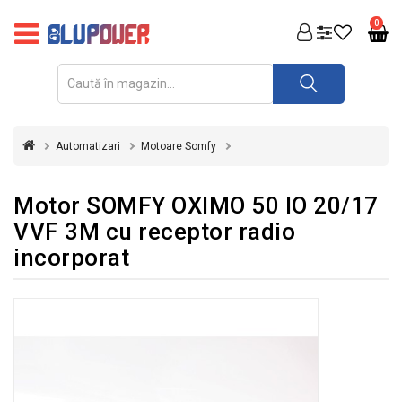
PRODUSE
0
FOTOVOLTAICE
ACUMULATORI
ȘI
Automatizari
Motoare Somfy
REDRESOARE
AUTOMATIZARI
Motor SOMFY OXIMO 50 IO 20/17
VVF 3M cu receptor radio
INVERTOARE
incorporat
UPS
&
STABILIZATOARE
DE
TENSIUNE
CASA
SI