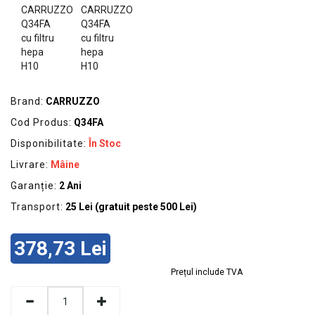
GRADINA
SCULE
SI
ECHIPAMENTE
ELECTRICE
Brand:
CARRUZZO
ECHIPAMENTE
Cod Produs:
Q34FA
DE
Disponibilitate:
În Stoc
PROTECȚIE
Livrare:
Mâine
KITURI
Garanție:
2 Ani
FOTOVOLTAICE
Transport:
25 Lei (gratuit peste 500 Lei)
378,73 Lei
Prețul include TVA