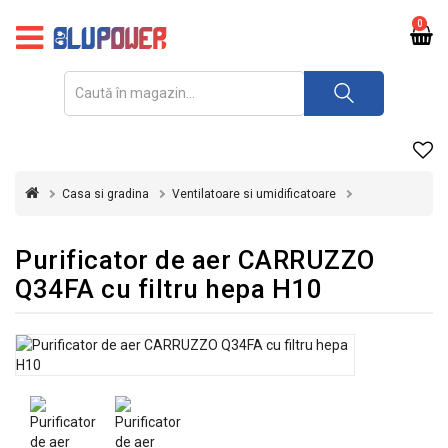
PRODUSE
0
FOTOVOLTAICE
ACUMULATORI
ȘI
REDRESOARE
Casa si gradina
Ventilatoare si umidificatoare
AUTOMATIZARI
INVERTOARE
Purificator de aer CARRUZZO
Q34FA cu filtru hepa H10
UPS
&
STABILIZATOARE
DE
TENSIUNE
CASA
SI