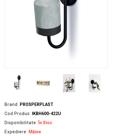
GRADINA
SCULE
SI
ECHIPAMENTE
ELECTRICE
ECHIPAMENTE
DE
PROTECȚIE
KITURI
FOTOVOLTAICE
Brand:
PROSPERPLAST
Cod Produs:
IKBH600-422U
Disponibilitate:
În Stoc
Expediere:
Mâine