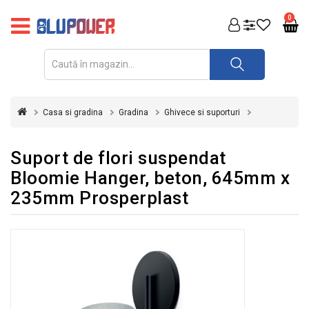
PRODUSE
0
FOTOVOLTAICE
ACUMULATORI
ȘI
Casa si gradina
Gradina
Ghivece si suporturi
REDRESOARE
AUTOMATIZARI
Suport de flori suspendat
Bloomie Hanger, beton, 645mm x
INVERTOARE
235mm Prosperplast
UPS
&
STABILIZATOARE
DE
TENSIUNE
CASA
SI