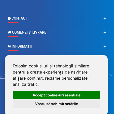
CONTACT
COMENZI ŞI LIVRARE
INFORMAŢII
CONTUL MEU
Folosim cookie-uri și tehnologii similare
pentru a crește experiența de navigare,
afișare conținut, reclame personalizate,
analiză trafic.
Accept cookie-uri esenţiale
Vreau să schimb setările
©2026 BluPower® marcă înregistrată a FEROTECH DISTRIBUTION SRL,
RO26715785, J12/493/2010. Magazin dezvoltat de
LiveCOM