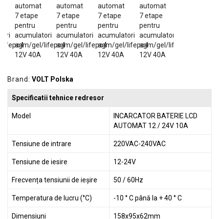
GRADINA
SCULE
SI
ECHIPAMENTE
ELECTRICE
Brand:
VOLT Polska
ECHIPAMENTE
DE
Specificatii tehnice redresor
PROTECȚIE
Model
INCARCATOR BATERIE LCD
KITURI
AUTOMAT 12 / 24V 10A
FOTOVOLTAICE
Tensiune de intrare
220VAC-240VAC
Tensiune de iesire
12-24V
Frecvența tensiunii de ieșire
50 / 60Hz
Temperatura de lucru (°C)
-10 ° C până la + 40 ° C
Dimensiuni
158x95x62mm