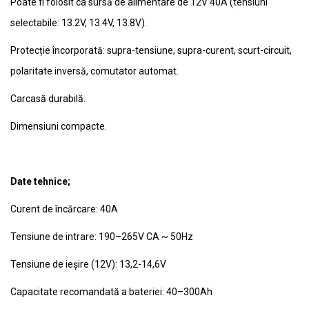
Poate fi folosit ca sursă de alimentare de 12V 40A (tensiuni
selectabile: 13.2V, 13.4V, 13.8V).
Protecție încorporată: supra-tensiune, supra-curent, scurt-circuit,
polaritate inversă, comutator automat.
Carcasă durabilă.
Dimensiuni compacte.
Date tehnice;
Curent de încărcare: 40A
Tensiune de intrare: 190–265V CA ~ 50Hz
Tensiune de ieșire (12V): 13,2-14,6V
Capacitate recomandată a bateriei: 40–300Ah