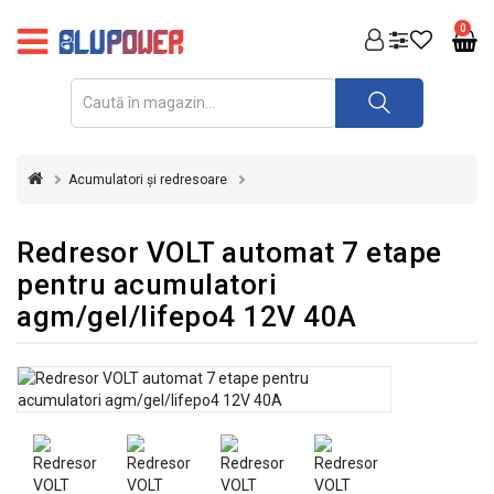
PRODUSE
0
FOTOVOLTAICE
ACUMULATORI
ȘI
Acumulatori și redresoare
REDRESOARE
AUTOMATIZARI
Redresor VOLT automat 7 etape
pentru acumulatori
INVERTOARE
agm/gel/lifepo4 12V 40A
UPS
&
STABILIZATOARE
DE
TENSIUNE
CASA
SI