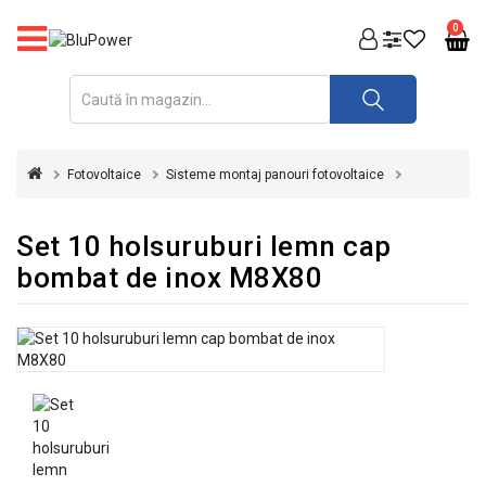
PRODUSE
0
FOTOVOLTAICE
ACUMULATORI
ȘI
Fotovoltaice
Sisteme montaj panouri fotovoltaice
REDRESOARE
AUTOMATIZARI
Set 10 holsuruburi lemn cap
bombat de inox M8X80
INVERTOARE
UPS
&
STABILIZATOARE
DE
TENSIUNE
CASA
SI