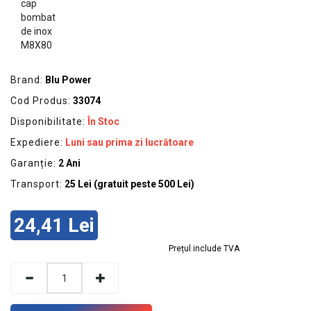
GRADINA
SCULE
SI
ECHIPAMENTE
Brand:
Blu Power
ELECTRICE
Cod Produs:
33074
ECHIPAMENTE
Disponibilitate:
În Stoc
DE
PROTECȚIE
Expediere:
Luni sau prima zi lucrătoare
Garanție:
2 Ani
KITURI
FOTOVOLTAICE
Transport:
25 Lei (gratuit peste 500 Lei)
24,41 Lei
Prețul include TVA