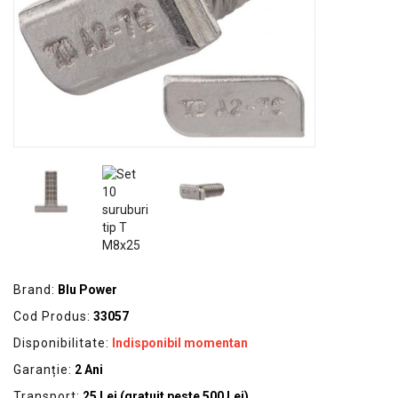
GRADINA
SCULE
SI
ECHIPAMENTE
ELECTRICE
ECHIPAMENTE
DE
PROTECȚIE
KITURI
FOTOVOLTAICE
Brand:
Blu Power
Cod Produs:
33057
Disponibilitate:
Indisponibil momentan
Garanție:
2 Ani
Transport:
25 Lei (gratuit peste 500 Lei)