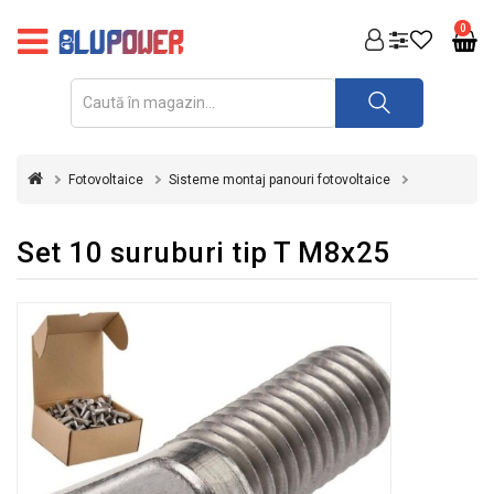
PRODUSE
0
FOTOVOLTAICE
ACUMULATORI
ȘI
Fotovoltaice
Sisteme montaj panouri fotovoltaice
REDRESOARE
AUTOMATIZARI
Set 10 suruburi tip T M8x25
INVERTOARE
UPS
&
STABILIZATOARE
DE
TENSIUNE
CASA
SI