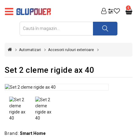
PRODUSE
0
FOTOVOLTAICE
ACUMULATORI
ȘI
Automatizari
Accesorii rulouri exterioare
REDRESOARE
AUTOMATIZARI
Set 2 cleme rigide ax 40
INVERTOARE
UPS
&
STABILIZATOARE
DE
TENSIUNE
CASA
SI
Brand:
Smart Home