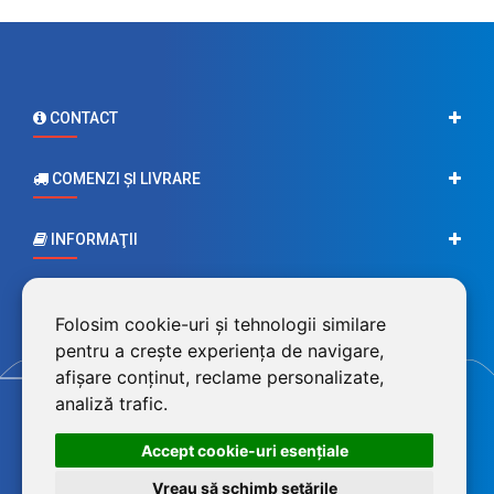
CONTACT
COMENZI ŞI LIVRARE
INFORMAŢII
CONTUL MEU
Folosim cookie-uri și tehnologii similare
pentru a crește experiența de navigare,
afișare conținut, reclame personalizate,
analiză trafic.
Accept cookie-uri esenţiale
Vreau să schimb setările
©2026 BluPower® marcă înregistrată a FEROTECH DISTRIBUTION SRL,