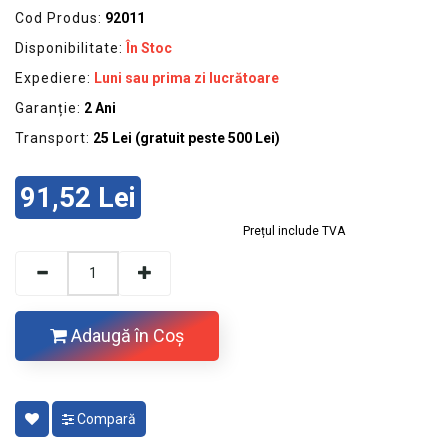
GRADINA
Cod Produs:
92011
SCULE
Disponibilitate:
În Stoc
SI
Expediere:
Luni sau prima zi lucrătoare
ECHIPAMENTE
Garanție:
2 Ani
ELECTRICE
Transport:
25 Lei (gratuit peste 500 Lei)
ECHIPAMENTE
DE
91,52 Lei
PROTECȚIE
Prețul include TVA
KITURI
FOTOVOLTAICE
Adaugă în Coş
Compară