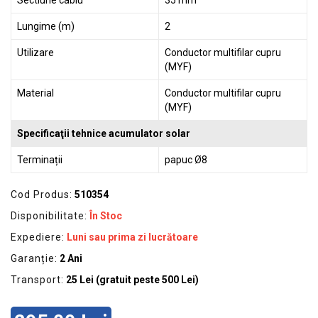
Sectiune cablu
35 mm²
Lungime (m)
2
Utilizare
Conductor multifilar cupru
(MYF)
Material
Conductor multifilar cupru
(MYF)
Specificaţii tehnice acumulator solar
Terminații
papuc Ø8
Cod Produs:
510354
Disponibilitate:
În Stoc
Expediere:
Luni sau prima zi lucrătoare
Garanție:
2 Ani
Transport:
25 Lei (gratuit peste 500 Lei)