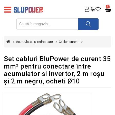
PRODUSE
0
FOTOVOLTAICE
ACUMULATORI
ȘI
Acumulatori și redresoare
Cabluri curent
REDRESOARE
AUTOMATIZARI
Set cabluri BluPower de curent 35
mm² pentru conectare între
INVERTOARE
acumulator si invertor, 2 m roșu
UPS
şi 2 m negru, ocheti Ø10
&
STABILIZATOARE
DE
TENSIUNE
CASA
SI