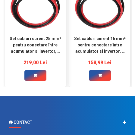
Set cabluri curent 25 mm²
Set cabluri curent 16 mm²
pentru conectare între
pentru conectare între
acumulator si invertor, 2
acumulator si invertor, 2
m roșu şi 2 m negru,
m roșu şi 2 m negru,
219,00 Lei
158,99 Lei
ocheti Ø8
conectori Ø8
CONTACT