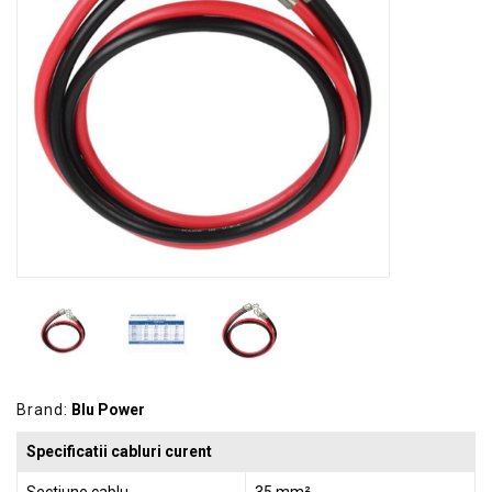
GRADINA
SCULE
SI
ECHIPAMENTE
ELECTRICE
ECHIPAMENTE
DE
PROTECȚIE
KITURI
FOTOVOLTAICE
Brand:
Blu Power
Specificatii cabluri curent