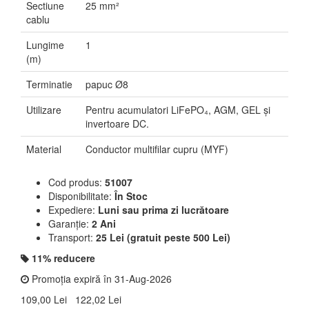
Sectiune
25 mm²
cablu
Lungime
1
(m)
Terminatie
papuc Ø8
Utilizare
Pentru acumulatori LiFePO₄, AGM, GEL și
invertoare DC.
Material
Conductor multifilar cupru (MYF)
Cod produs:
51007
Disponibilitate:
În Stoc
Expediere:
Luni sau prima zi lucrătoare
Garanție:
2 Ani
Transport:
25 Lei (gratuit peste 500 Lei)
11% reducere
Promoția expiră în 31-Aug-2026
109,00 Lei
122,02 Lei