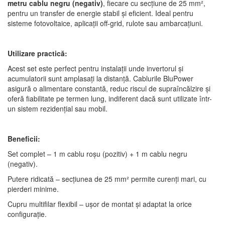
metru cablu negru (negativ)
, fiecare cu secțiune de 25 mm²,
pentru un transfer de energie stabil și eficient. Ideal pentru
sisteme fotovoltaice, aplicații off-grid, rulote sau ambarcațiuni.
Utilizare practică:
Acest set este perfect pentru instalații unde invertorul și
acumulatorii sunt amplasați la distanță. Cablurile BluPower
asigură o alimentare constantă, reduc riscul de supraîncălzire și
oferă fiabilitate pe termen lung, indiferent dacă sunt utilizate într-
un sistem rezidențial sau mobil.
Beneficii:
Set complet – 1 m cablu roșu (pozitiv) + 1 m cablu negru
(negativ).
Putere ridicată – secțiunea de 25 mm² permite curenți mari, cu
pierderi minime.
Cupru multifilar flexibil – ușor de montat și adaptat la orice
configurație.