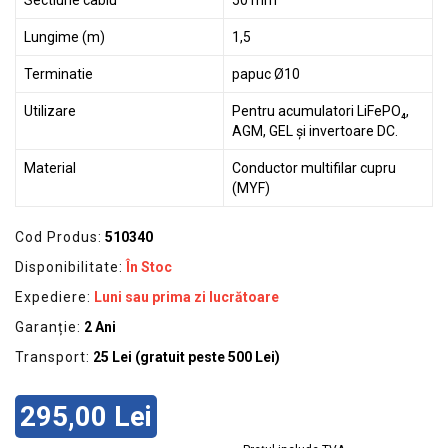
Sectiune cablu
50 mm²
Lungime (m)
1,5
Terminatie
papuc Ø10
Utilizare
Pentru acumulatori LiFePO₄,
AGM, GEL și invertoare DC.
Material
Conductor multifilar cupru
(MYF)
Cod Produs:
510340
Disponibilitate:
În Stoc
Expediere:
Luni sau prima zi lucrătoare
Garanție:
2 Ani
Transport:
25 Lei (gratuit peste 500 Lei)
295,00 Lei