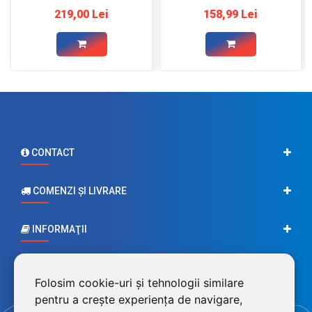
m roșu şi 2 m negru,
m roșu şi 2 m negru,
219,00 Lei
158,99 Lei
ocheti Ø8
conectori Ø8
CONTACT
COMENZI ŞI LIVRARE
INFORMAŢII
CONTUL MEU
Folosim cookie-uri și tehnologii similare
pentru a crește experiența de navigare,