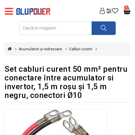
PRODUSE
0
FOTOVOLTAICE
ACUMULATORI
ȘI
Acumulatori și redresoare
Cabluri curent
REDRESOARE
AUTOMATIZARI
Set cabluri curent 50 mm² pentru
conectare între acumulator si
INVERTOARE
invertor, 1,5 m roșu şi 1,5 m
UPS
negru, conectori Ø10
&
STABILIZATOARE
DE
TENSIUNE
CASA
SI