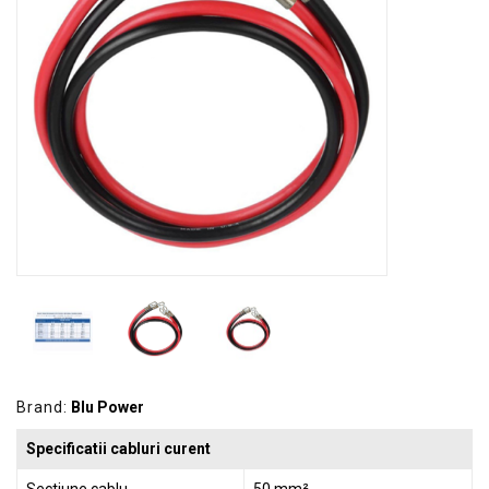
GRADINA
SCULE
SI
ECHIPAMENTE
ELECTRICE
ECHIPAMENTE
DE
PROTECȚIE
KITURI
FOTOVOLTAICE
Brand:
Blu Power
Specificatii cabluri curent