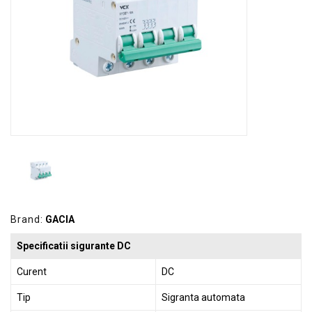
GRADINA
SCULE
SI
ECHIPAMENTE
ELECTRICE
ECHIPAMENTE
DE
PROTECȚIE
KITURI
FOTOVOLTAICE
Brand:
GACIA
Specificatii sigurante DC
Curent
DC
Tip
Sigranta automata