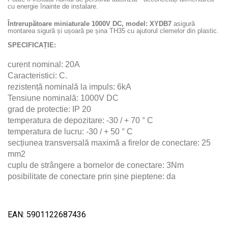
cu energie înainte de instalare.
Întrerupătoare miniaturale 1000V DC, model: XYDB7
asigură
montarea sigură și ușoară pe șina TH35 cu ajutorul clemelor din plastic.
SPECIFICAȚIE:
curent nominal: 20A
Caracteristici: C.
rezistență nominală la impuls: 6kA
Tensiune nominală: 1000V DC
grad de protectie: IP 20
temperatura de depozitare: -30 / + 70 ° C
temperatura de lucru: -30 / + 50 ° C
secțiunea transversală maximă a firelor de conectare: 25
mm2
cuplu de strângere a bornelor de conectare: 3Nm
posibilitate de conectare prin șine pieptene: da
EAN: 5901122687436