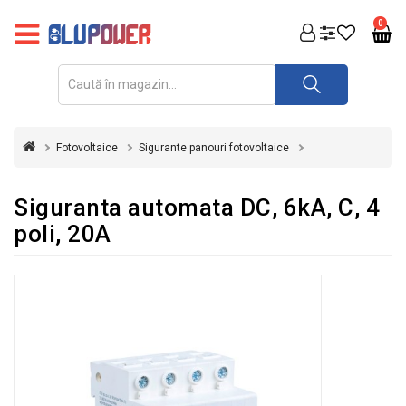
PRODUSE
0
FOTOVOLTAICE
ACUMULATORI
ȘI
Fotovoltaice
Sigurante panouri fotovoltaice
REDRESOARE
AUTOMATIZARI
Siguranta automata DC, 6kA, C, 4
poli, 20A
INVERTOARE
UPS
&
STABILIZATOARE
DE
TENSIUNE
CASA
SI