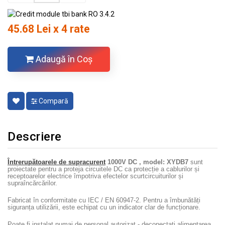
45.68 Lei x 4 rate
Adaugă în Coş
Compară
Descriere
Întrerupătoarele de supracurent
1000V DC , model: XYDB7
sunt
proiectate pentru a proteja circuitele DC ca protecție a cablurilor și
receptoarelor electrice împotriva efectelor scurtcircuiturilor și
supraîncărcărilor.
Fabricat în conformitate cu IEC / EN 60947-2.
Pentru a îmbunătăți
siguranța utilizării, este echipat cu un indicator clar de funcționare.
Poate fi instalat numai de personal autorizat - deconectați alimentarea