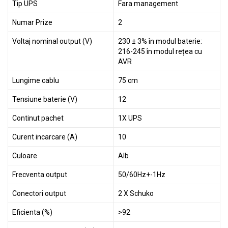
Tip UPS
Fara management
Numar Prize
2
Voltaj nominal output (V)
230 ± 3% în modul baterie:
216-245 în modul rețea cu
AVR
Lungime cablu
75 cm
Tensiune baterie (V)
12
Continut pachet
1X UPS
Curent incarcare (A)
10
Culoare
Alb
Frecventa output
50/60Hz+-1Hz
Conectori output
2 X Schuko
Eficienta (%)
>92