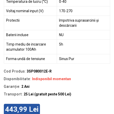
Temperatura de lucru (°C)
0-40
Voltaj nominal input (V)
170-270
Protectii
împotriva suprasarcinii și
descărcarii
Baterii incluse
NU
Timp mediu de incarcare
5h
acumulator 100Ah
Forma undă de tensiune
Sinus Pur
Cod Produs:
3SP080012E-R
Disponibilitate:
Indisponibil momentan
Garanție:
2 Ani
Transport:
25 Lei (gratuit peste 500 Lei)
443,99 Lei