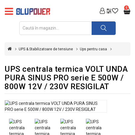
PRODUSE
0
FOTOVOLTAICE
ACUMULATORI
ȘI
UPS & Stabilizatoare de tensiune
Ups pentru casa
REDRESOARE
AUTOMATIZARI
UPS centrala termica VOLT UNDA
PURA SINUS PRO serie E 500W /
INVERTOARE
800W 12V / 230V RESIGILAT
UPS
&
STABILIZATOARE
DE
TENSIUNE
CASA
SI