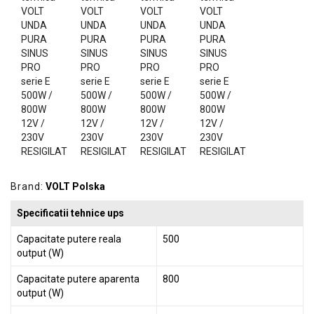
GRADINA
SCULE
SI
ECHIPAMENTE
ELECTRICE
ECHIPAMENTE
DE
PROTECȚIE
KITURI
FOTOVOLTAICE
Brand:
VOLT Polska
Specificatii tehnice ups
Capacitate putere reala
500
output (W)
Capacitate putere aparenta
800
output (W)