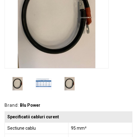
GRADINA
SCULE
SI
ECHIPAMENTE
ELECTRICE
ECHIPAMENTE
DE
PROTECȚIE
KITURI
FOTOVOLTAICE
Brand:
Blu Power
Specificatii cabluri curent
Sectiune cablu
95 mm²