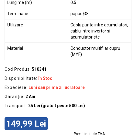
Lungime (m)
0,5
Terminatie
papuc Ø8
Utilizare
Cablu punte intre acumulatori,
cablu intre invertor si
acumulator etc.
Material
Conductor multifilar cupru
(MYF)
Cod Produs:
510341
Disponibilitate:
În Stoc
Expediere:
Luni sau prima zi lucrătoare
Garanție:
2 Ani
Transport:
25 Lei (gratuit peste 500 Lei)
149,99 Lei
Prețul include TVA