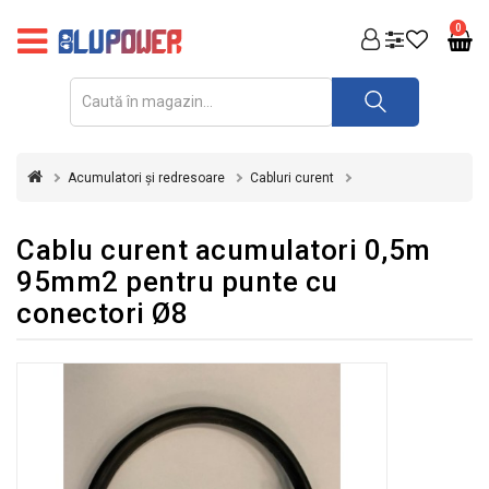
PRODUSE
0
FOTOVOLTAICE
ACUMULATORI
ȘI
Acumulatori și redresoare
Cabluri curent
REDRESOARE
AUTOMATIZARI
Cablu curent acumulatori 0,5m
95mm2 pentru punte cu
INVERTOARE
conectori Ø8
UPS
&
STABILIZATOARE
DE
TENSIUNE
CASA
SI