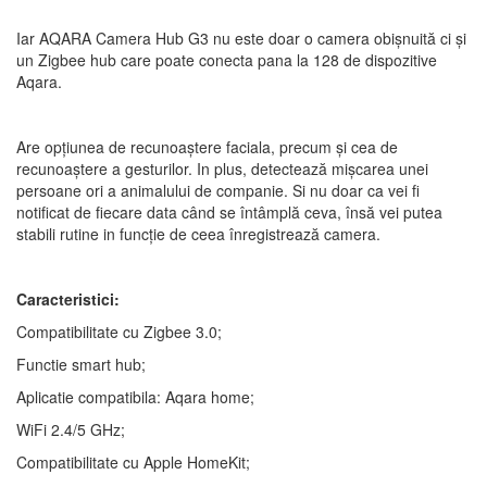
Iar AQARA Camera Hub G3 nu este doar o camera obișnuită ci și
un Zigbee hub care poate conecta pana la 128 de dispozitive
Aqara.
Are opțiunea de recunoaștere faciala, precum și cea de
recunoaștere a gesturilor. In plus, detectează mișcarea unei
persoane ori a animalului de companie. Si nu doar ca vei fi
notificat de fiecare data când se întâmplă ceva, însă vei putea
stabili rutine in funcție de ceea înregistrează camera.
Caracteristici:
Compatibilitate cu Zigbee 3.0;
Functie smart hub;
Aplicatie compatibila: Aqara home;
WiFi 2.4/5 GHz;
Compatibilitate cu Apple HomeKit;