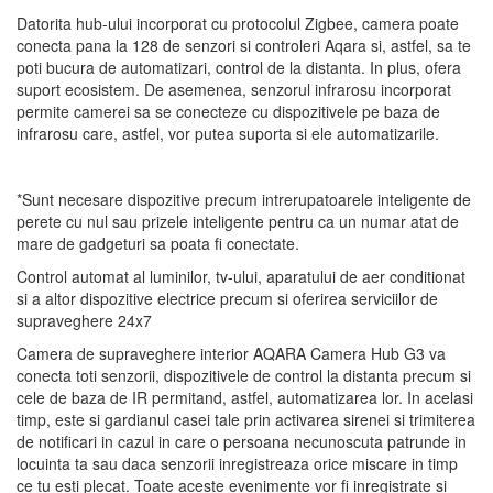
Datorita hub-ului incorporat cu protocolul Zigbee, camera poate
conecta pana la 128 de senzori si controleri Aqara si, astfel, sa te
poti bucura de automatizari, control de la distanta. In plus, ofera
suport ecosistem. De asemenea, senzorul infrarosu incorporat
permite camerei sa se conecteze cu dispozitivele pe baza de
infrarosu care, astfel, vor putea suporta si ele automatizarile.
*Sunt necesare dispozitive precum intrerupatoarele inteligente de
perete cu nul sau prizele inteligente pentru ca un numar atat de
mare de gadgeturi sa poata fi conectate.
Control automat al luminilor, tv-ului, aparatului de aer conditionat
si a altor dispozitive electrice precum si oferirea serviciilor de
supraveghere 24x7
Camera de supraveghere interior AQARA Camera Hub G3 va
conecta toti senzorii, dispozitivele de control la distanta precum si
cele de baza de IR permitand, astfel, automatizarea lor. In acelasi
timp, este si gardianul casei tale prin activarea sirenei si trimiterea
de notificari in cazul in care o persoana necunoscuta patrunde in
locuinta ta sau daca senzorii inregistreaza orice miscare in timp
ce tu esti plecat. Toate aceste evenimente vor fi inregistrate si