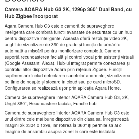
Camera AQARA Hub G3 2K, 1296p 360° Dual Band, cu
Hub Zigbee încorporat
Aqara Camera Hub G3 este o cameră de supraveghere
inteligentă care combină funcții avansate de securitate cu un hub
pentru dispozitive inteligente. Aceasta oferă rezoluție video 2K,
unghi de vizualizare de 360 de grade și funcție de urmărire
automată a mișcării pentru monitorizare completă. Camera
suportă recunoașterea facială și control vocal prin asistenți virtuali
(Google Assistant, Alexa). Hub-ul integrat permite conectarea și
controlul altor dispozitive Aqara prin rețeaua Zigbee. Funcții
suplimentare includ detectarea sunetelor anormale, vizualizarea
pe timp de noapte și stocare în cloud sau pe card microSD.
Configurarea se realizează ușor prin aplicația Aqara Home.
Camera de supraveghere interior AQARA Camera Hub G3, 2K,
Unghi 360°, Recunoastere faciala, Functie hub
Camera de supraveghere interior AQARA Camera Hub G3 este
unul dintre cele mai bune dispozitive din clasa sa. Înregistrează
imagini 2k 2304 x 1296, iar rotirea la 360° iți permite sa ai o
imagine de ansamblu asupra zonei in care este instalata.