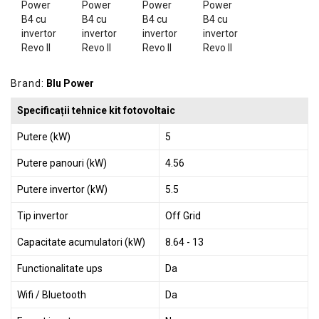
GRADINA
SCULE
SI
ECHIPAMENTE
Brand:
Blu Power
ELECTRICE
Specificații tehnice kit fotovoltaic
ECHIPAMENTE
DE
Putere (kW)
5
PROTECȚIE
Putere panouri (kW)
4.56
KITURI
FOTOVOLTAICE
Putere invertor (kW)
5.5
Tip invertor
Off Grid
Capacitate acumulatori (kW)
8.64 - 13
Functionalitate ups
Da
Wifi / Bluetooth
Da