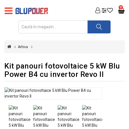
PRODUSE
0
FOTOVOLTAICE
ACUMULATORI
ȘI
Arhiva
REDRESOARE
AUTOMATIZARI
Kit panouri fotovoltaice 5 kW Blu
Power B4 cu invertor Revo II
INVERTOARE
UPS
&
STABILIZATOARE
DE
TENSIUNE
CASA
SI