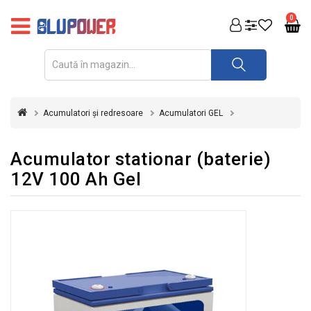
PRODUSE
0
FOTOVOLTAICE
ACUMULATORI
ȘI
Acumulatori și redresoare
Acumulatori GEL
REDRESOARE
AUTOMATIZARI
Acumulator stationar (baterie)
12V 100 Ah Gel
INVERTOARE
UPS
&
STABILIZATOARE
DE
TENSIUNE
CASA
SI