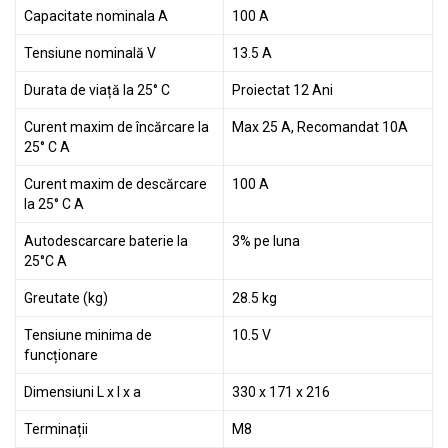
Capacitate nominala A
100 A
Tensiune nominală V
13.5 A
Durata de viață la 25° C
Proiectat 12 Ani
Curent maxim de încărcare la
Max 25 A, Recomandat 10A
25° C A
Curent maxim de descărcare
100 A
la 25° C A
Autodescarcare baterie la
3% pe luna
25°C A
Greutate (kg)
28.5 kg
Tensiune minima de
10.5 V
funcționare
Dimensiuni L x l x a
330 x 171 x 216
Terminații
M8