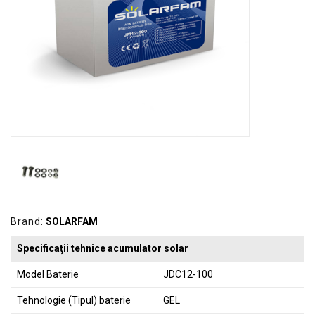
GRADINA
SCULE
SI
ECHIPAMENTE
ELECTRICE
ECHIPAMENTE
DE
PROTECȚIE
KITURI
FOTOVOLTAICE
Brand:
SOLARFAM
Specificaţii tehnice acumulator solar
Model Baterie
JDC12-100
Tehnologie (Tipul) baterie
GEL