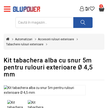
PRODUSE
0
FOTOVOLTAICE
ACUMULATORI
ȘI
Automatizari
Accesorii rulouri exterioare
REDRESOARE
Tabachere rulouri exterioare
AUTOMATIZARI
Kit tabachera alba cu snur 5m
INVERTOARE
pentru rulouri exterioare Ø 4,5
UPS
mm
&
STABILIZATOARE
DE
TENSIUNE
CASA
SI