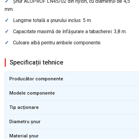
✓
Șnur ALUPROF LN45/02 din nylon, cu diametrul de 4,5
mm.
✓
Lungime totală a șnurului inclus: 5 m.
✓
Capacitate maximă de înfășurare a tabacherei: 3,8 m.
✓
Culoare albă pentru ambele componente.
Specificații tehnice
Producător componente
Modele componente
Tip acționare
Diametru șnur
Material șnur