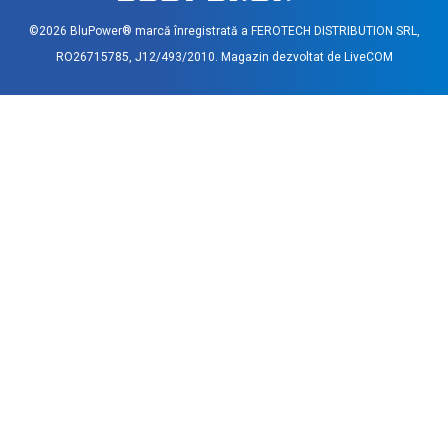
©2026 BluPower® marcă înregistrată a FEROTECH DISTRIBUTION SRL,
RO26715785, J12/493/2010. Magazin dezvoltat de
LiveCOM