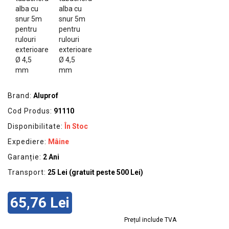
GRADINA
SCULE
SI
ECHIPAMENTE
ELECTRICE
ECHIPAMENTE
DE
Brand:
Aluprof
PROTECȚIE
Cod Produs:
91110
KITURI
Disponibilitate:
În Stoc
FOTOVOLTAICE
Expediere:
Mâine
Garanție:
2 Ani
Transport:
25 Lei (gratuit peste 500 Lei)
65,76 Lei
Prețul include TVA