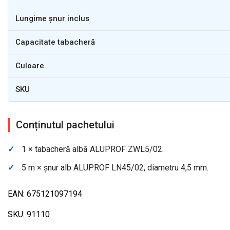
Lungime șnur inclus
Capacitate tabacheră
Culoare
SKU
Conținutul pachetului
✓
1 × tabacheră albă ALUPROF ZWL5/02.
✓
5 m × șnur alb ALUPROF LN45/02, diametru 4,5 mm.
EAN: 675121097194
SKU: 91110