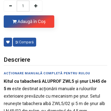
Adaugă în Coş
Compară
Descriere
ACȚIONARE MANUALĂ COMPLETĂ PENTRU RULOU
Kitul cu tabacheră ALUPROF ZWL5 și șnur LN45 de
5 m
este destinat acționării manuale a rulourilor
exterioare prevăzute cu mecanism pe șnur. Setul
reunește tabachera albă ZWL5/02 și 5 m de șnur alb
LN45/02 din nylon, cu diametrul de 4,5 mm.