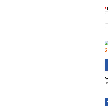
3
Ac
Co