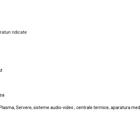
aturi ridicate
Hz
tea
Plasma, Servere, sisteme audio-video , centrale termice, aparatura med