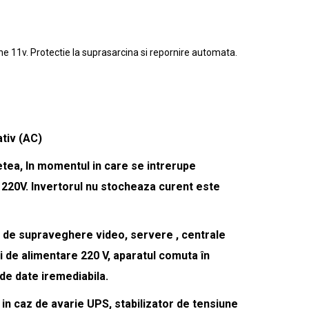
ne 11v. Protectie la suprasarcina si repornire automata.
ativ (AC)
etea, In momentul in care se intrerupe
n 220V. Invertorul nu stocheaza curent este
me de supraveghere video, servere , centrale
i de alimentare 220 V, aparatul comuta în
de date iremediabila.
 in caz de avarie UPS, stabilizator de tensiune