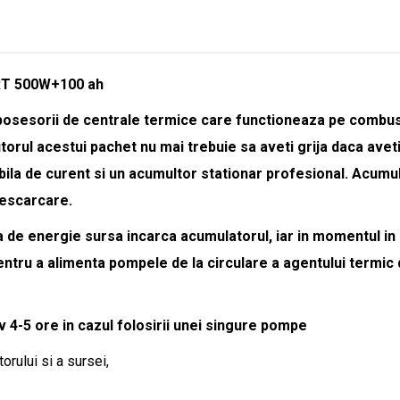
RT 500W+100 ah
osesorii de centrale termice care functioneaza pe combusti
utorul acestui pachet nu mai trebuie sa aveti grija daca avet
ila de curent si un acumultor stationar profesional. Acumula
descarcare.
 de energie sursa incarca acumulatorul, iar in momentul in 
entru a alimenta pompele de la circulare a agentului termic
4-5 ore in cazul folosirii unei singure pompe
orului si a sursei,