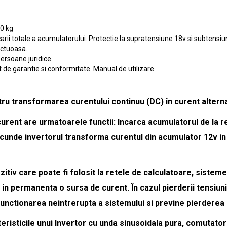
.0 kg
arii totale a acumulatorului. Protectie la supratensiune 18v si subtensiu
ectuoasa.
persoane juridice
t de garantie si conformitate. Manual de utilizare.
tru transformarea curentului continuu (DC) în curent altern
curent are urmatoarele functii: Incarca acumulatorul de la r
secunde invertorul transforma curentul din acumulator 12v i
zitiv care poate fi folosit la retele de calculatoare, siste
in permanenta o sursa de curent. În cazul pierderii tensiuni
functionarea neintrerupta a sistemului si previne pierderea 
teristicile unui Invertor cu unda sinusoidala pura, comutator