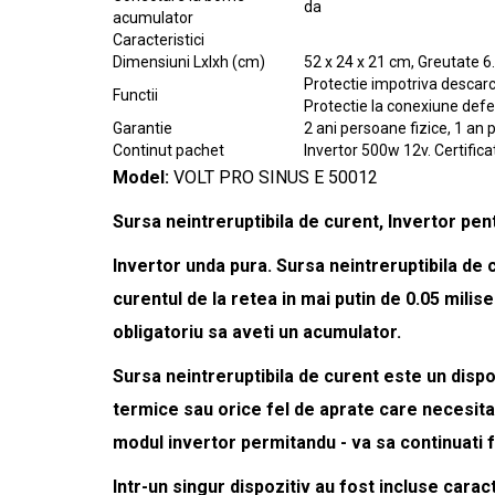
da
acumulator
Caracteristici
Dimensiuni Lxlxh (cm)
52 x 24 x 21 cm, Greutate 6
Protectie impotriva descarc
Functii
Protectie la conexiune def
Garantie
2 ani persoane fizice, 1 an 
Continut pachet
Invertor 500w 12v. Certifica
Model:
VOLT PRO SINUS E 50012
Sursa neintreruptibila de curent, Invertor pen
Invertor unda pura. Sursa neintreruptibila de 
curentul de la retea in mai putin de 0.05 mili
obligatoriu sa aveti un acumulator.
Sursa neintreruptibila de curent este un dispo
termice sau orice fel de aprate care necesita 
modul invertor permitandu - va sa continuati 
Intr-un singur dispozitiv au fost incluse carac