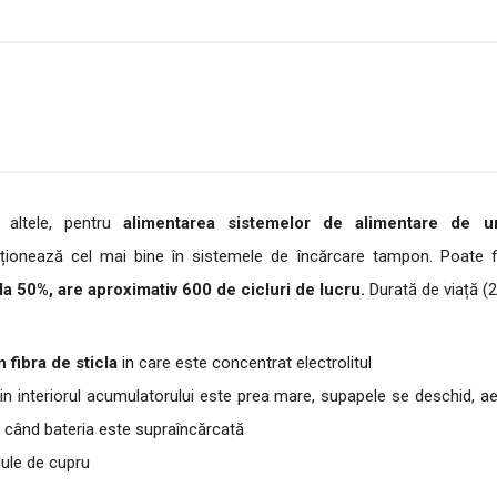
 altele,
pentru
alimentarea sistemelor de alimentare de
u
ționează cel mai bine în sistemele de încărcare tampon.
Poate f
 50%, are aproximativ 600 de cicluri de lucru.
Durată de viață (2
 fibra de sticla
in care este concentrat electrolitul
n interiorul acumulatorului este prea mare, supapele se deschid, aeri
i când bateria este supraîncărcată
lule de cupru