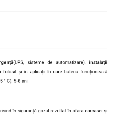
rgență
(UPS, sisteme de automatizare),
instalații
i folosit și în aplicații în care bateria funcționează
5 ° C):
5-8 ani.
sind în siguranță gazul rezultat în afara carcasei și