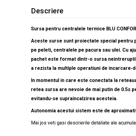
Descriere
Sursa pentru centralele termice BLU CONFO
Aceste surse sunt proiectate special pentru p
pe peleti, centralele pe pacura sau ulei. Cu aj
pachet este format dintr-o sursa neintreruptib
a rezista la multiple operatiuni de incarcare-
In momentul in care este conectata la reteaua
retea sursa are nevoie de mai putin de 0.5s p
evitandu-se supraincalzirea acesteia.
Autonomia acestui sistem este de aproximativ 
Mai jos veti gasi descrierile detaliate ale acumulat