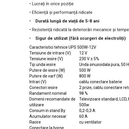
• Lucrați în orice poziție
• Eficiență și performanță ridicate
•
Durată lungă de viață de 5-8 ani
• Rezistență ridicată la deteriorări mecanice și temper
•
Sigur de utilizat (fără scurgeri de electroliți)
Caracteristici tehnice UPS 500W-12V
Tensiune de intrare (V)
12 V
Tensiune iesire (V)
230 V ± 5%
Tip unda iesire
Unda sinusoidala pura, 50 
Putere de iesire (W)
500 W
Putere de varf (W)
800 W
Intrari (V)
cablu conectare baterie
Conectori iesire
2 prize, cablu conectare re
Randament nominal
98 %
Domenii recomandate de
Televizoare standard, LCD, 
utilizare
500w
Consum in stand By
0,2-0,3 A
Acumulator necesar
60 A
Racire
cu ventilator
Conectare la borne