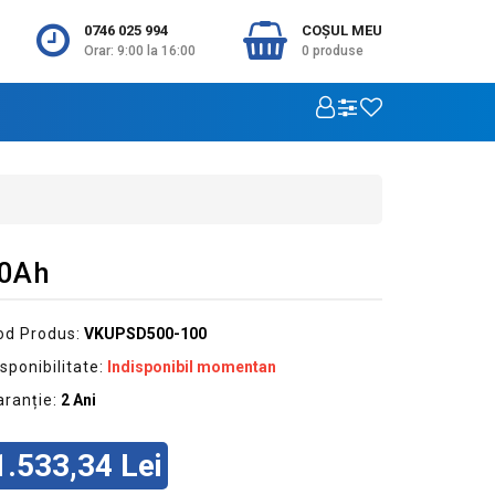
0746 025 994
COŞUL MEU
Orar: 9:00 la 16:00
0
produse
00Ah
od Produs:
VKUPSD500-100
sponibilitate:
Indisponibil momentan
aranție:
2 Ani
1.533,34 Lei