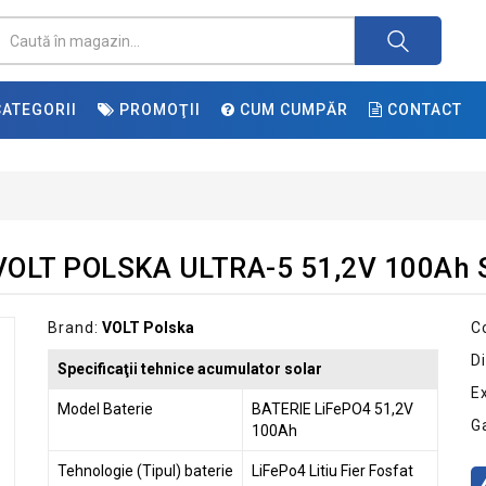
ATEGORII
PROMOŢII
CUM CUMPĂR
CONTACT
VOLT POLSKA ULTRA-5 51,2V 100Ah 
Brand:
VOLT Polska
C
Di
Specificaţii tehnice acumulator solar
E
Model Baterie
BATERIE LiFePO4 51,2V
G
100Ah
Tehnologie (Tipul) baterie
LiFePo4 Litiu Fier Fosfat