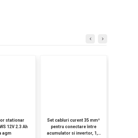
or stationar
Set cabluri curent 35 mm²
Acumul
MWS 12V 2.3 Ah
pentru conectare între
(bateri
la agm
acumulator si invertor, 1,5
PRO