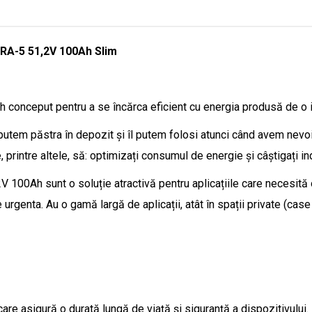
A-5 51,2V 100Ah Slim
onceput pentru a se încărca eficient cu energia produsă de o in
putem păstra în depozit și îl putem folosi atunci când avem nevoi
 printre altele, să: optimizați consumul de energie și câștigați 
 100Ah sunt o soluție atractivă pentru aplicațiile care necesită o
urgenta. Au o gamă largă de aplicații, atât în ​​spații private (case 
 care asigură o durată lungă de viață și siguranță a dispozitivului.