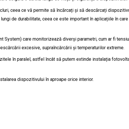
cluri, ceea ce vă permite să încărcați și să descărcați dispozitiv
 lungi de durabilitate, ceea ce este important în aplicațiile în car
tem) care monitorizează diverși parametri, cum ar fi tensiunea
scărcării excesive, supraîncărcării și temperaturilor extreme.
le în paralel, astfel încât să putem extinde instalația fotovolta
alarea dispozitivului în aproape orice interior.