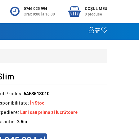
0746 025 994
COŞUL MEU
Orar: 9:00 la 16:00
0
produse
Slim
od Produs:
6AES51S010
sponibilitate:
În Stoc
xpediere:
Luni sau prima zi lucrătoare
aranție:
2 Ani