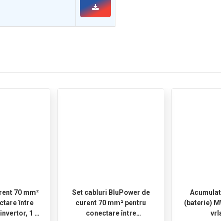
urent 70 mm²
Set cabluri BluPower de
Acumulat
ctare între
curent 70 mm² pentru
(baterie) 
invertor, 1 m
conectare între
vr