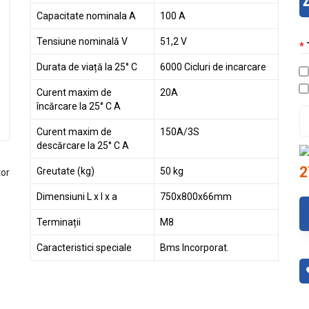
Capacitate nominala A
100 A
Tensiune nominală V
51,2 V
Durata de viață la 25° C
6000 Cicluri de incarcare
Curent maxim de
20A
încărcare la 25° C A
Curent maxim de
150A/3S
descărcare la 25° C A
2
Greutate (kg)
50 kg
Dimensiuni L x l x a
750x800x66mm
Terminații
M8
Caracteristici speciale
Bms Incorporat.