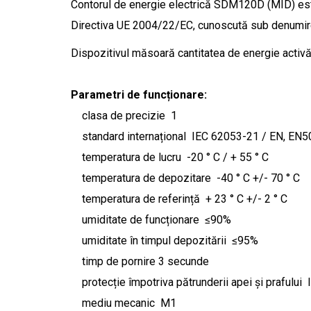
Contorul de energie electrică SDM120D (MID) este 
Directiva UE 2004/22/EC, cunoscută sub denumire
Dispozitivul măsoară cantitatea de energie activă 
Parametri de funcționare:
clasa de precizie 1
standard internațional IEC 62053-21 / EN, EN5
temperatura de lucru -20 ° C / + 55 ° C
temperatura de depozitare -40 ° C +/- 70 ° C
temperatura de referință + 23 ° C +/- 2 ° C
umiditate de funcționare ≤90%
umiditate în timpul depozitării ≤95%
timp de pornire 3 secunde
protecție împotriva pătrunderii apei și prafului
mediu mecanic M1