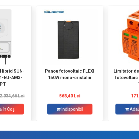
 Hibrid SUN-
Panou fotovoltaic FLEXI
Limitator d
1-EU-AM3-
150W mono-cristalin
fotovoltaic
PT
2.034,66 Lei
568,40 Lei
171
 în Coş
Indisponibil
Adau