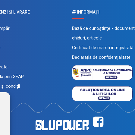
ZI ŞI LIVRARE
INFORMAŢII
mpăr
Bază de cunoştinţe - documenta
ghiduri, articole
e
Certificat de marcă înregistrată
Declaraţia de confidenţialitate
 rate
a prin SEAP
și condiții