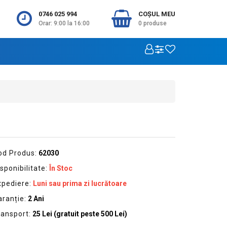
0746 025 994
COŞUL MEU
Orar: 9:00 la 16:00
0
produse
od Produs:
62030
sponibilitate:
În Stoc
xpediere:
Luni sau prima zi lucrătoare
aranție:
2 Ani
ransport:
25 Lei (gratuit peste 500 Lei)