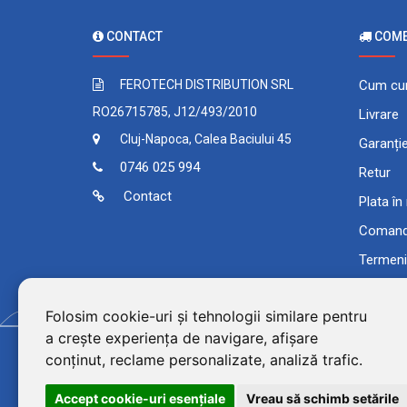
CONTACT
COMEN
FEROTECH DISTRIBUTION SRL
Cum cu
RO26715785, J12/493/2010
Livrare
Cluj-Napoca, Calea Baciului 45
Garanți
0746 025 994
Retur
Contact
Plata în
Comand
Termeni 
Folosim cookie-uri și tehnologii similare pentru
a crește experiența de navigare, afișare
conținut, reclame personalizate, analiză trafic.
Accept cookie-uri esenţiale
Vreau să schimb setările