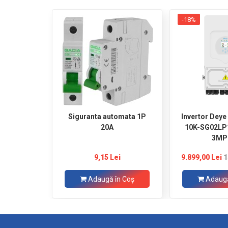
-18%
Siguranta automata 1P
Invertor Deye
20A
10K-SG02LP
3MP
9,15 Lei
9.899,00 Lei
1
Adaugă în Coş
Adaugă