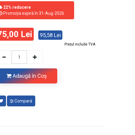
22% reducere
Promoția expiră în 31-Aug-2026
75,00 Lei
95,58 Lei
Prețul include TVA
Adaugă în Coş
Compară