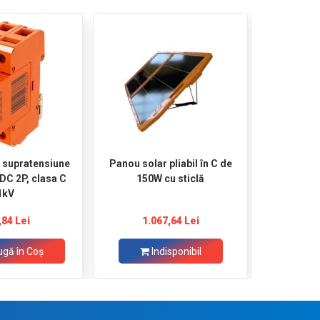
e supratensiune
Panou solar pliabil în C de
Triunghi 
 DC 2P, clasa C
150W cu sticlă
panouri fo
1kV
vertica
surub
,84 Lei
1.067,64 Lei
2
gă în Coş
Indisponibil
Ad