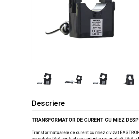
Descriere
TRANSFORMATOR DE CURENT CU MIEZ DESPĂ
Transformatoarele de curent cu miez divizat EASTRON C
curentului fără contact prin inducție magnetică, fără a