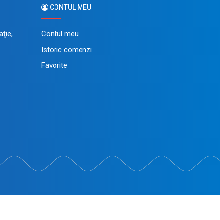
CONTUL MEU
ţie,
Contul meu
Istoric comenzi
Favorite
in dezvoltat de
LiveCOM