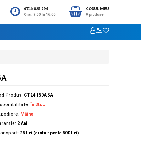
0746 025 994
COŞUL MEU
Orar: 9:00 la 16:00
0
produse
5A
od Produs:
CT24 150A 5A
sponibilitate:
În Stoc
xpediere:
Mâine
aranție:
2 Ani
ransport:
25 Lei (gratuit peste 500 Lei)