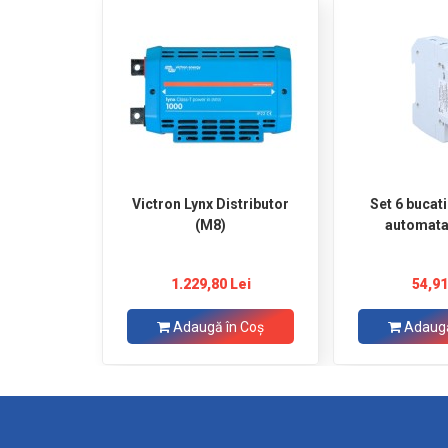
Victron Lynx Distributor
Set 6 bucat
(M8)
automata
1.229,80 Lei
54,91
Adaugă în Coş
Adaugă