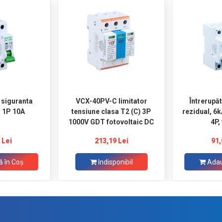
i siguranta
VCX-40PV-C limitator
Întrerupă
 1P 10A
tensiune clasa T2 (C) 3P
rezidual, 6
1000V GDT fotovoltaic DC
4P,
 Lei
213,19 Lei
91,
 în Coş
Indisponibil
Adau