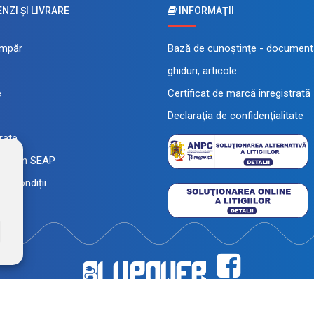
ZI ŞI LIVRARE
INFORMAŢII
mpăr
Bază de cunoştinţe - documenta
ghiduri, articole
e
Certificat de marcă înregistrată
Declaraţia de confidenţialitate
 rate
a prin SEAP
și condiții
înregistrată a FEROTECH DISTRIBUTION SRL, RO26715785, J12/493/2010. Magaz