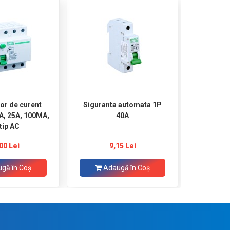
tor de curent
Siguranta automata 1P
Victron 
kA, 25A, 100MA,
40A
 tip AC
00 Lei
9,15 Lei
1.
gă în Coş
Adaugă în Coş
Ad