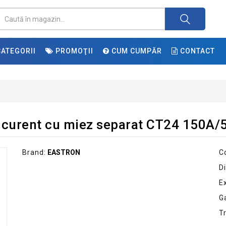
ATEGORII
PROMOŢII
CUM CUMPĂR
CONTACT
curent cu miez separat CT24 150A/
Brand:
EASTRON
C
Di
E
G
T