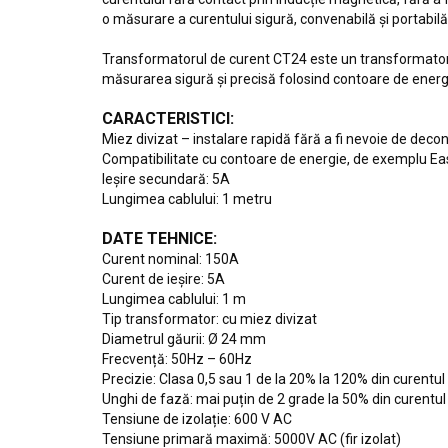
o măsurare a curentului sigură, convenabilă și portabilă
Transformatorul de curent CT24 este un transformator ut
măsurarea sigură și precisă folosind contoare de e
CARACTERISTICI:
Miez divizat – instalare rapidă fără a fi nevoie de decon
Compatibilitate cu contoare de energie, de exemplu
Ieșire secundară: 5A
Lungimea cablului: 1 metru
DATE TEHNICE:
Curent nominal: 150A
Curent de ieșire: 5A
Lungimea cablului: 1 m
Tip transformator: cu miez divizat
Diametrul găurii: Ø 24 mm
Frecvență: 50Hz – 60Hz
Precizie: Clasa 0,5 sau 1 de la 20% la 120% din curentu
Unghi de fază: mai puțin de 2 grade la 50% din curentu
Tensiune de izolație: 600 V AC
Tensiune primară maximă: 5000V AC (fir izolat)