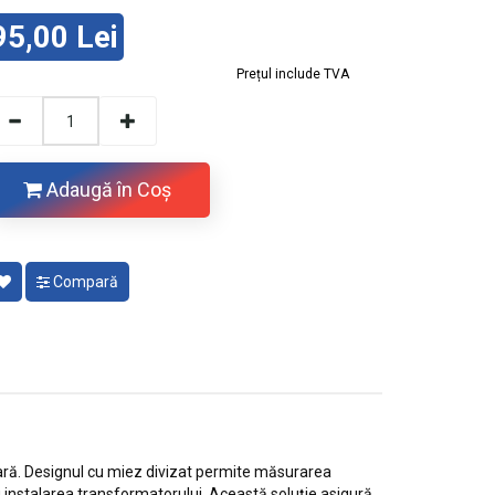
95,00 Lei
Prețul include TVA
Adaugă în Coş
Compară
ară. Designul cu miez divizat permite măsurarea
u instalarea transformatorului. Această soluție asigură