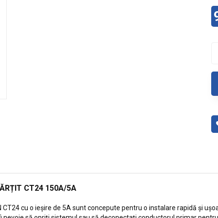
RȚIT CT24 150A/5A
T24 cu o ieșire de 5A sunt concepute pentru o instalare rapidă și ușo
 fi nevoie să opriți sistemul sau să deconectați conductorul primar pentr