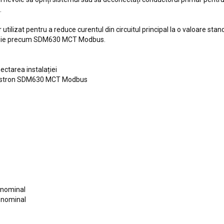
.
ilizat pentru a reduce curentul din circuitul principal la o valoare sta
nergie precum SDM630 MCT Modbus.
ectarea instalației
 Eastron SDM630 MCT Modbus
l nominal
l nominal