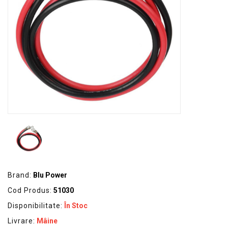
GRADINA
SCULE
SI
ECHIPAMENTE
ELECTRICE
ECHIPAMENTE
DE
PROTECȚIE
KITURI
FOTOVOLTAICE
Brand:
Blu Power
Cod Produs:
51030
Disponibilitate:
În Stoc
Livrare:
Mâine