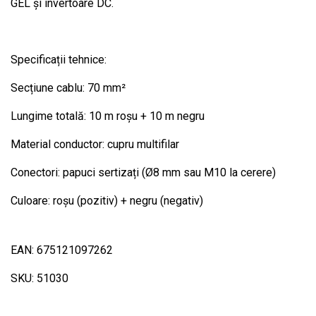
GEL și invertoare DC.
Specificații tehnice:
Secțiune cablu: 70 mm²
Lungime totală: 10 m roșu + 10 m negru
Material conductor: cupru multifilar
Conectori: papuci sertizați (Ø8 mm sau M10 la cerere)
Culoare: roșu (pozitiv) + negru (negativ)
EAN: 675121097262
SKU: 51030