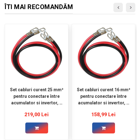
ÎTI MAI RECOMANDĂM
Set cabluri curent 25 mm²
Set cabluri curent 16 mm²
pentru conectare între
pentru conectare între
acumulator si invertor, 2
acumulator si invertor, 2
m roșu şi 2 m negru,
m roșu şi 2 m negru,
219,00 Lei
158,99 Lei
ocheti Ø8
conectori Ø8