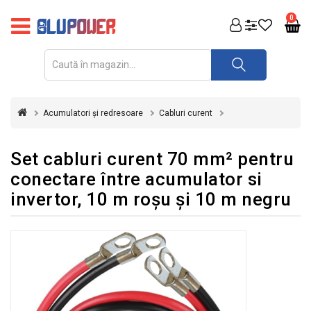
PRODUSE
0
FOTOVOLTAICE
ACUMULATORI
ȘI
Acumulatori și redresoare
Cabluri curent
REDRESOARE
AUTOMATIZARI
Set cabluri curent 70 mm² pentru
conectare între acumulator si
INVERTOARE
invertor, 10 m roșu şi 10 m negru
UPS
&
STABILIZATOARE
DE
TENSIUNE
CASA
SI