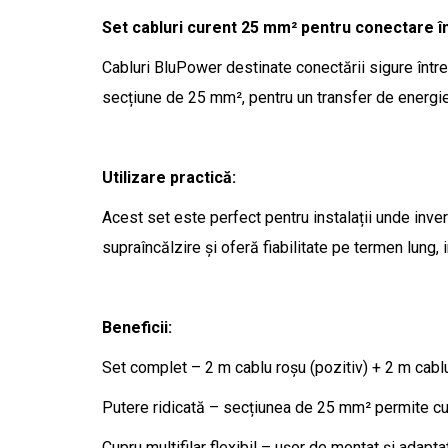
Set cabluri curent 25 mm² pentru conectare în
Cabluri BluPower destinate conectării sigure între
secțiune de 25 mm², pentru un transfer de energie s
Utilizare practică:
Acest set este perfect pentru instalații unde inve
supraîncălzire și oferă fiabilitate pe termen lung, 
Beneficii:
Set complet – 2 m cablu roșu (pozitiv) + 2 m cablu
Putere ridicată – secțiunea de 25 mm² permite cur
Cupru multifilar flexibil – ușor de montat și adaptat