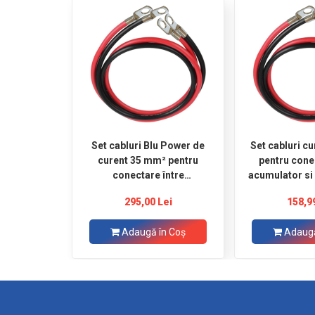
Set cabluri Blu Power de
Set cabluri c
curent 35 mm² pentru
pentru cone
conectare între
acumulator si 
acumulator si invertor, 2 m
roșu şi 2 
295,00 Lei
158,9
roșu şi 2 m negru, ocheti
conect
Ø8
Adaugă în Coş
Adaugă