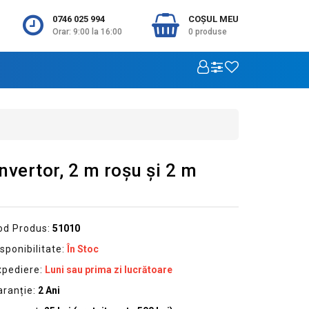
0746 025 994
COŞUL MEU
Orar: 9:00 la 16:00
0
produse
nvertor, 2 m roșu şi 2 m
od Produs:
51010
sponibilitate:
În Stoc
xpediere:
Luni sau prima zi lucrătoare
aranție:
2 Ani