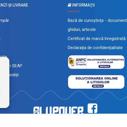
ZI ŞI LIVRARE
INFORMAŢII
mpăr
Bază de cunoştinţe - documenta
ghiduri, articole
e
Certificat de marcă înregistrată
Declaraţia de confidenţialitate
 rate
a prin SEAP
și condiții
înregistrată a FEROTECH DISTRIBUTION SRL, RO26715785, J12/493/2010. Magaz