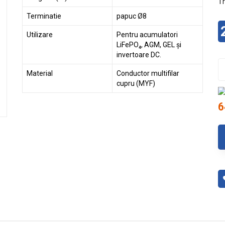
T
Terminatie
papuc Ø8
Utilizare
Pentru acumulatori
LiFePO₄, AGM, GEL și
invertoare DC.
Material
Conductor multifilar
cupru (MYF)
6