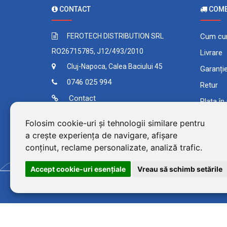
CONTACT
COMEN
FEROTECH DISTRIBUTION SRL
Cum cu
RO26715785, J12/493/2010
Livrare
Cluj-Napoca, Calea Baciului 45
Garanți
0746 025 994
Retur
Contact
Plata în
Comand
Folosim cookie-uri și tehnologii similare pentru
Termeni 
a crește experiența de navigare, afișare
conținut, reclame personalizate, analiză trafic.
Accept cookie-uri esenţiale
Vreau să schimb setările
©2026 BluPower® marcă 