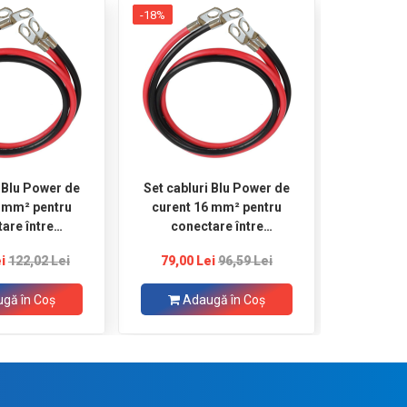
-18%
i Blu Power de
Set cabluri Blu Power de
Acumulato
5 mm² pentru
curent 16 mm² pentru
cyc
are între
conectare între
i invertor, 1 m
acumulator si invertor, 1 m
i
122,02 Lei
79,00 Lei
96,59 Lei
7
 negru, ocheti
roșu şi 1 m negru,
Ø8
conectori Ø8
gă în Coş
Adaugă în Coş