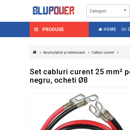
PRODUSE
HOME
C
Acumulatori și redresoare
Cabluri curent
Set cabluri curent 25 mm² pe
negru, ocheti Ø8