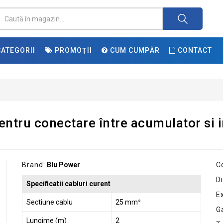
ATEGORII
PROMOŢII
CUM CUMPĂR
CONTACT
ntru conectare între acumulator si i
Brand:
Blu Power
C
Di
Specificatii cabluri curent
E
Sectiune cablu
25 mm²
G
Lungime (m)
2