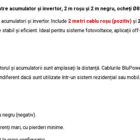
tre acumulator și invertor, 2 m roșu şi 2 m negru, ocheți Ø
 acumulatori și invertor. Include
2 metri cablu roșu (pozitiv)
și
tabil și eficient. Ideal pentru sisteme fotovoltaice, aplicații off-
rtorul și acumulatorii sunt amplasați la distanță. Cablurile BluPow
indiferent dacă sunt utilizate într-un sistem rezidențial sau mobil
 negru (negativ).
enți mari, cu pierderi minime.
 la orice configurație.