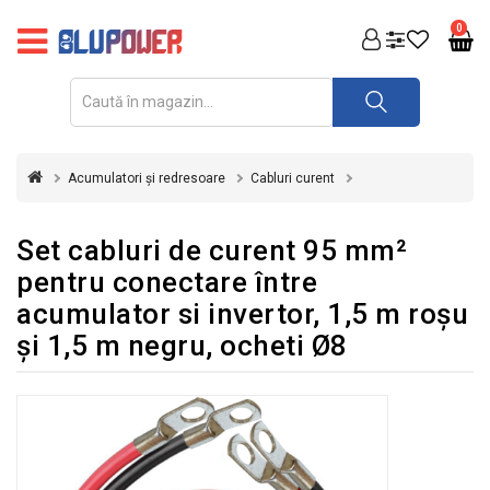
PRODUSE
0
FOTOVOLTAICE
ACUMULATORI
ȘI
Acumulatori și redresoare
Cabluri curent
REDRESOARE
AUTOMATIZARI
Set cabluri de curent 95 mm²
pentru conectare între
INVERTOARE
acumulator si invertor, 1,5 m roșu
UPS
şi 1,5 m negru, ocheti Ø8
&
STABILIZATOARE
DE
TENSIUNE
CASA
SI