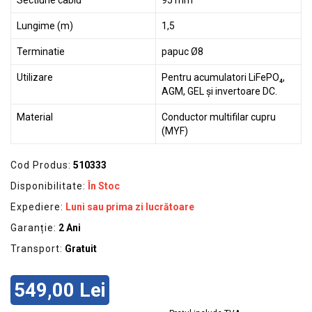
Sectiune cablu
95 mm²
Lungime (m)
1,5
Terminatie
papuc Ø8
Utilizare
Pentru acumulatori LiFePO₄,
AGM, GEL și invertoare DC.
Material
Conductor multifilar cupru
(MYF)
Cod Produs:
510333
Disponibilitate:
În Stoc
Expediere:
Luni sau prima zi lucrătoare
Garanție:
2 Ani
Transport:
Gratuit
549,00 Lei