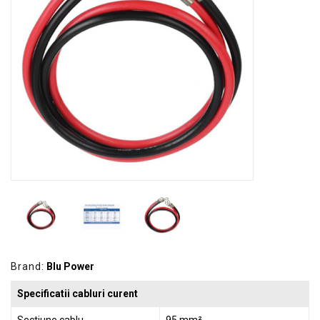
GRADINA
SCULE
SI
ECHIPAMENTE
ELECTRICE
ECHIPAMENTE
DE
PROTECȚIE
KITURI
FOTOVOLTAICE
Brand:
Blu Power
Specificatii cabluri curent