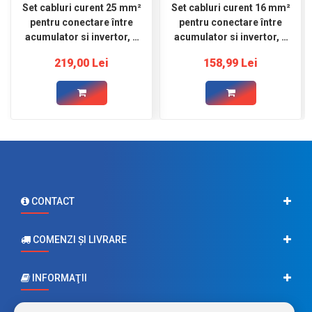
Set cabluri curent 25 mm²
Set cabluri curent 16 mm²
pentru conectare între
pentru conectare între
acumulator si invertor, 2
acumulator si invertor, 2
m roșu şi 2 m negru,
m roșu şi 2 m negru,
219,00 Lei
158,99 Lei
ocheti Ø8
conectori Ø8
CONTACT
COMENZI ŞI LIVRARE
INFORMAŢII