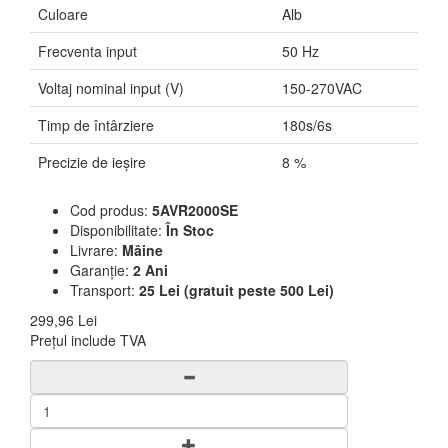
Culoare
Alb
Frecventa input
50 Hz
Voltaj nominal input (V)
150-270VAC
Timp de întârziere
180s/6s
Precizie de ieșire
8 %
Cod produs:
5AVR2000SE
Disponibilitate:
În Stoc
Livrare:
Mâine
Garanție:
2 Ani
Transport:
25 Lei (gratuit peste 500 Lei)
299,96 Lei
Prețul include TVA