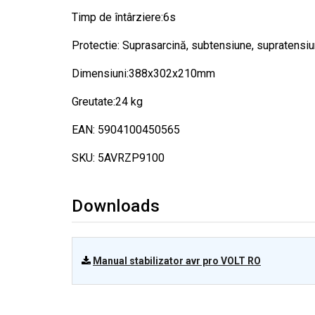
Timp de întârziere:6s
Protectie: Suprasarcină, subtensiune, supratensiun
Dimensiuni:388x302x210mm
Greutate:24 kg
EAN: 5904100450565
SKU: 5AVRZP9100
Downloads
Manual stabilizator avr pro VOLT RO