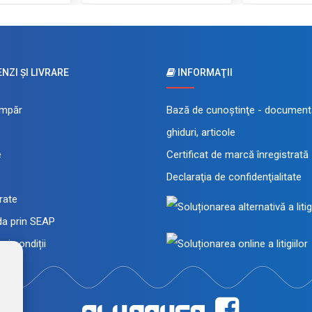
ZI ŞI LIVRARE
INFORMAŢII
mpăr
Bază de cunoştinţe - documenta
ghiduri, articole
e
Certificat de marcă înregistrată
Declaraţia de confidenţialitate
 rate
a prin SEAP
și condiții