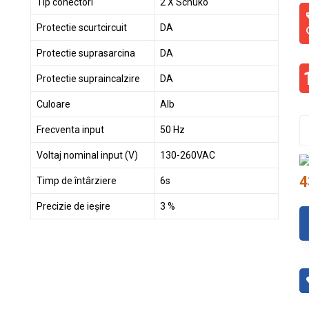
Tip conectori
2 X Schuko
Protectie scurtcircuit
DA
Protectie suprasarcina
DA
Protectie supraincalzire
DA
Culoare
Alb
Frecventa input
50 Hz
Voltaj nominal input (V)
130-260VAC
4
Timp de întârziere
6s
Precizie de ieșire
3 %