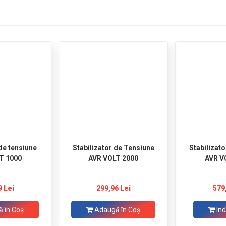
 de tensiune
Stabilizator de Tensiune
Stabilizat
T 1000
AVR VOLT 2000
AVR V
9 Lei
299,96 Lei
579
 în Coş
Adaugă în Coş
Ind