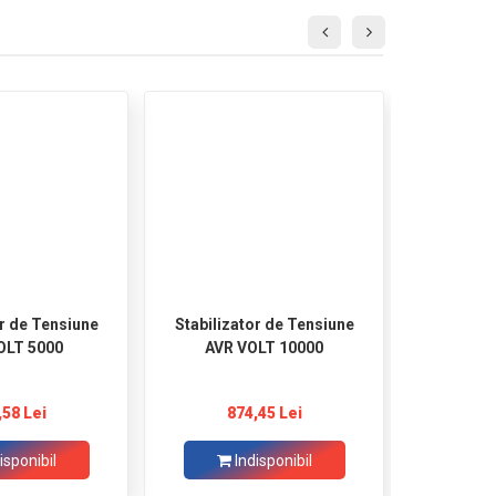
or de Tensiune
Stabilizator de Tensiune
Stabiliz
OLT 5000
AVR VOLT 10000
AVR V
,58 Lei
874,45 Lei
5
isponibil
Indisponibil
Ad