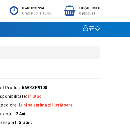
0746 025 994
COŞUL MEU
Orar: 9:00 la 16:00
0
produse
od Produs:
5AVRZP9100
sponibilitate:
În Stoc
xpediere:
Luni sau prima zi lucrătoare
aranție:
2 Ani
ransport:
Gratuit