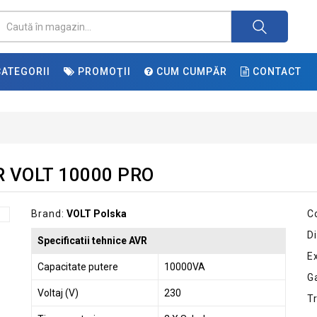
ATEGORII
PROMOŢII
CUM CUMPĂR
CONTACT
VR VOLT 10000 PRO
Brand:
VOLT Polska
C
Di
Specificatii tehnice AVR
E
Capacitate putere
10000VA
G
Voltaj (V)
230
T