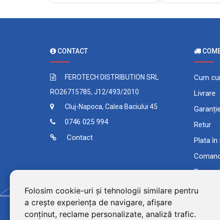
CONTACT
COMEN
FEROTECH DISTRIBUTION SRL
Cum cu
RO26715785, J12/493/2010
Livrare
Cluj-Napoca, Calea Baciului 45
Garanți
0746 025 994
Retur
Contact
Plata în
Comand
Termeni 
Folosim cookie-uri și tehnologii similare pentru
a crește experiența de navigare, afișare
conținut, reclame personalizate, analiză trafic.