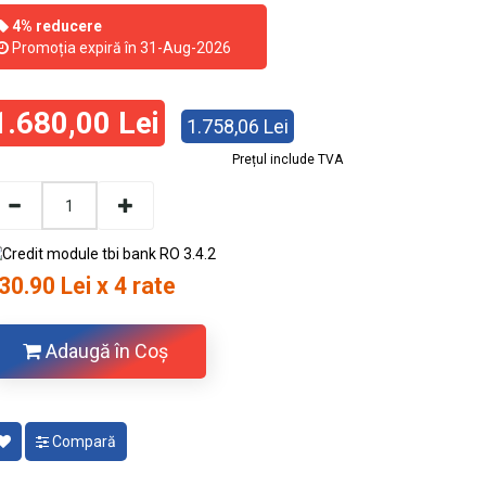
4% reducere
Promoția expiră în 31-Aug-2026
1.680,00 Lei
1.758,06 Lei
Prețul include TVA
30.90 Lei x 4 rate
Adaugă în Coş
Compară