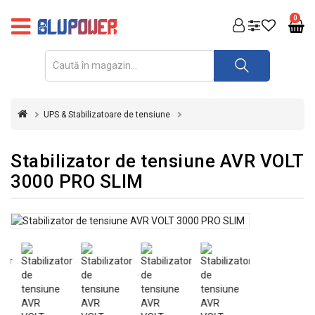
PRODUSE
0
FOTOVOLTAICE
ACUMULATORI
ȘI
UPS & Stabilizatoare de tensiune
REDRESOARE
AUTOMATIZARI
Stabilizator de tensiune AVR VOLT
3000 PRO SLIM
INVERTOARE
UPS
&
STABILIZATOARE
DE
TENSIUNE
CASA
SI