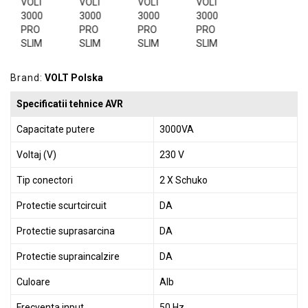
GRADINA
SCULE
SI
ECHIPAMENTE
Brand:
VOLT Polska
ELECTRICE
Specificatii tehnice AVR
ECHIPAMENTE
DE
Capacitate putere
3000VA
PROTECȚIE
Voltaj (V)
230 V
KITURI
Tip conectori
2 X Schuko
FOTOVOLTAICE
Protectie scurtcircuit
DA
Protectie suprasarcina
DA
Protectie supraincalzire
DA
Culoare
Alb
Frecventa input
50 Hz