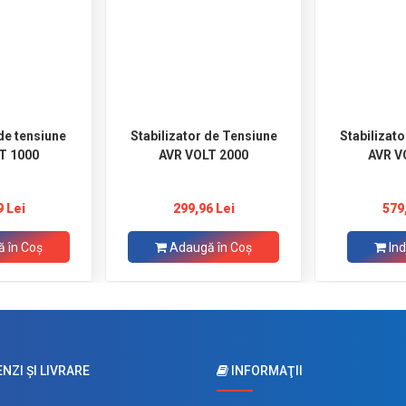
 de tensiune
Stabilizator de Tensiune
Stabilizat
T 1000
AVR VOLT 2000
AVR V
9 Lei
299,96 Lei
579
 în Coş
Adaugă în Coş
Ind
ZI ŞI LIVRARE
INFORMAŢII