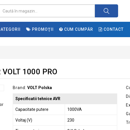
ATEGORII
PROMOŢII
CUM CUMPĂR
CONTACT
VR VOLT 1000 PRO
Brand:
VOLT Polska
C
Di
Specificatii tehnice AVR
E
Capacitate putere
1000VA
G
Voltaj (V)
230
T