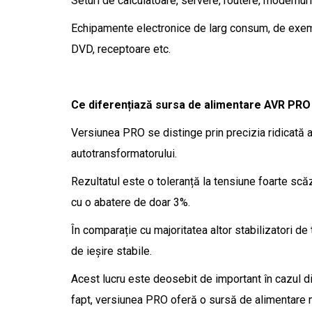
Seturi de calculatoare, servere, routere, modemu
Echipamente electronice de larg consum, de exemp
DVD, receptoare etc.
Ce diferențiază sursa de alimentare AVR PRO 
Versiunea PRO se distinge prin precizia ridicată 
autotransformatorului.
Rezultatul este o toleranță la tensiune foarte scă
cu o abatere de doar 3%.
În comparație cu majoritatea altor stabilizatori d
de ieșire stabile.
Acest lucru este deosebit de important în cazul di
fapt, versiunea PRO oferă o sursă de alimentare m