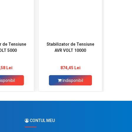
or de Tensiune
Stabilizator de Tensiune
Stabiliz
OLT 5000
AVR VOLT 10000
AVR VO
,58 Lei
874,45 Lei
1.680,00 
isponibil
Indisponibil
Ad
CONTUL MEU