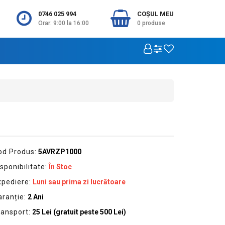
0746 025 994
COŞUL MEU
Orar: 9:00 la 16:00
0
produse
od Produs:
5AVRZP1000
sponibilitate:
În Stoc
xpediere:
Luni sau prima zi lucrătoare
aranție:
2 Ani
ransport:
25 Lei (gratuit peste 500 Lei)