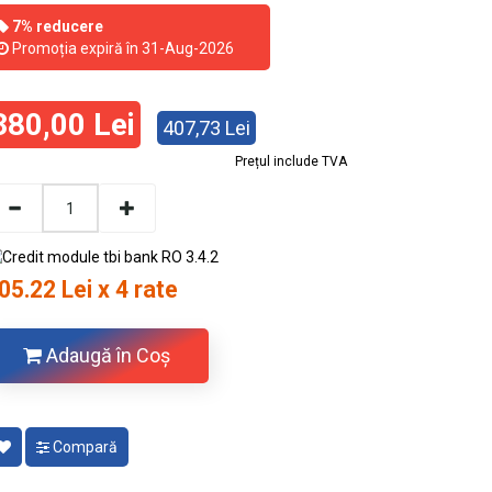
7% reducere
Promoția expiră în 31-Aug-2026
380,00 Lei
407,73 Lei
Prețul include TVA
05.22 Lei x 4 rate
Adaugă în Coş
Compară