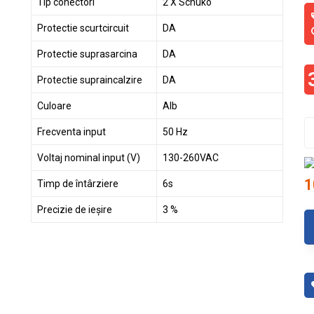
Tip conectori
2 X Schuko
Protectie scurtcircuit
DA
Protectie suprasarcina
DA
Protectie supraincalzire
DA
Culoare
Alb
Frecventa input
50 Hz
Voltaj nominal input (V)
130-260VAC
1
Timp de întârziere
6s
Precizie de ieșire
3 %