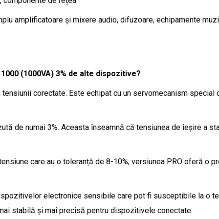
ri, componente de rețea
lu amplificatoare și mixere audio, difuzoare, echipamente muzic
1000 (1000VA) 3% de alte dispozitive?
a tensiunii corectate. Este echipat cu un servomecanism special 
zută de numai 3%. Aceasta înseamnă că tensiunea de ieșire a stabi
e tensiune care au o toleranță de 8-10%, versiunea PRO oferă o p
spozitivelor electronice sensibile care pot fi susceptibile la o t
ai stabilă și mai precisă pentru dispozitivele conectate.