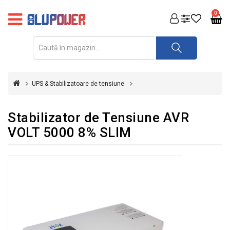
PRODUSE
0
FOTOVOLTAICE
ACUMULATORI
ȘI
UPS & Stabilizatoare de tensiune
REDRESOARE
AUTOMATIZARI
Stabilizator de Tensiune AVR
VOLT 5000 8% SLIM
INVERTOARE
UPS
&
STABILIZATOARE
DE
TENSIUNE
CASA
SI