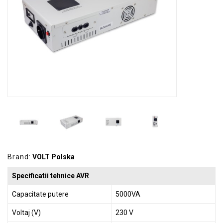
GRADINA
SCULE
SI
ECHIPAMENTE
ELECTRICE
ECHIPAMENTE
DE
PROTECȚIE
KITURI
FOTOVOLTAICE
Brand:
VOLT Polska
Specificatii tehnice AVR
Capacitate putere
5000VA
Voltaj (V)
230 V