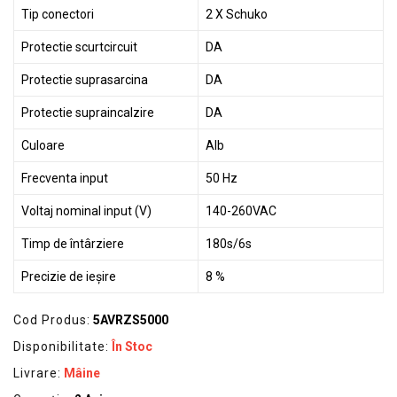
Tip conectori
2 X Schuko
Protectie scurtcircuit
DA
Protectie suprasarcina
DA
Protectie supraincalzire
DA
Culoare
Alb
Frecventa input
50 Hz
Voltaj nominal input (V)
140-260VAC
Timp de întârziere
180s/6s
Precizie de ieșire
8 %
Cod Produs:
5AVRZS5000
Disponibilitate:
În Stoc
Livrare:
Mâine