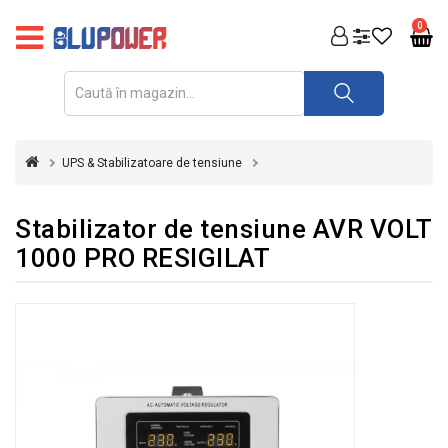
PRODUSE
0
FOTOVOLTAICE
ACUMULATORI
ȘI
UPS & Stabilizatoare de tensiune
REDRESOARE
AUTOMATIZARI
Stabilizator de tensiune AVR VOLT
1000 PRO RESIGILAT
INVERTOARE
UPS
&
STABILIZATOARE
DE
TENSIUNE
CASA
SI