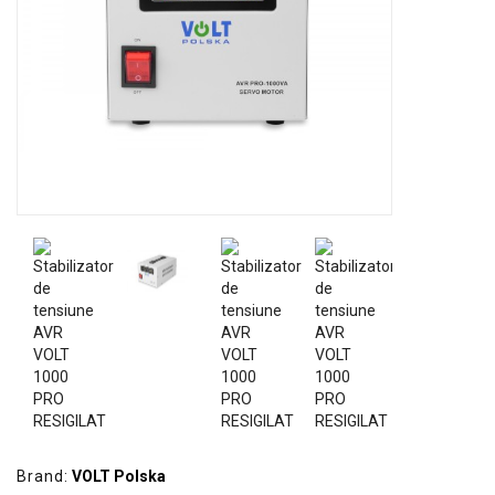
GRADINA
SCULE
SI
ECHIPAMENTE
ELECTRICE
ECHIPAMENTE
DE
PROTECȚIE
KITURI
FOTOVOLTAICE
Brand:
VOLT Polska