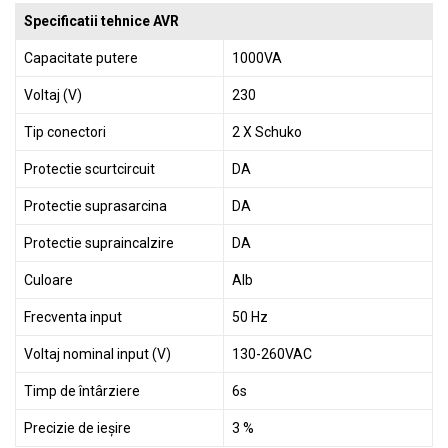
Specificatii tehnice AVR
Capacitate putere
1000VA
Voltaj (V)
230
Tip conectori
2 X Schuko
Protectie scurtcircuit
DA
Protectie suprasarcina
DA
Protectie supraincalzire
DA
Culoare
Alb
Frecventa input
50 Hz
Voltaj nominal input (V)
130-260VAC
Timp de întârziere
6s
Precizie de ieșire
3 %