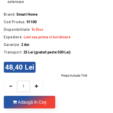
GRADINA
SCULE
Brand:
Smart Home
SI
ECHIPAMENTE
Cod Produs:
91100
Disponibilitate:
În Stoc
ELECTRICE
Expediere:
Luni sau prima zi lucrătoare
ECHIPAMENTE
Garanție:
2 Ani
DE
PROTECȚIE
Transport:
25 Lei (gratuit peste 500 Lei)
KITURI
48,40 Lei
FOTOVOLTAICE
Prețul include TVA
Adaugă în Coş