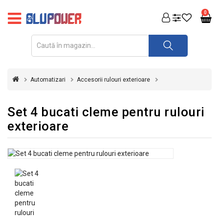
PRODUSE
0
FOTOVOLTAICE
ACUMULATORI
ȘI
Automatizari
Accesorii rulouri exterioare
REDRESOARE
AUTOMATIZARI
Set 4 bucati cleme pentru rulouri
exterioare
INVERTOARE
UPS
&
STABILIZATOARE
DE
TENSIUNE
CASA
SI